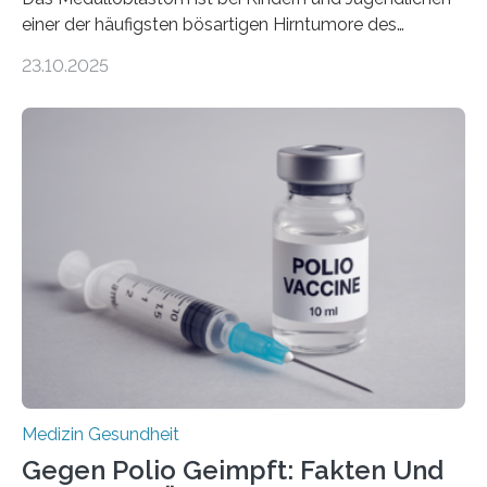
einer der häufigsten bösartigen Hirntumore des
Zentralen Nervensystems. Etwa 70 bis 80 Prozent der
23.10.2025
Betroffenen können mit heutigen Methoden geheilt
werden. Viele müssen jedoch mit schweren
Langzeitfolgen der aggressiven Therapien leben.
Dringend benötigt werden zielgerichtete Therapien, die
nur Tumorschwachstellen angreifen und normales
Gewebe verschonen. Forschende um Daniel Merk vom
Hertie-Institut für klinische Hirnforschung am
Universitätsklinikum Tübingen haben eine solche
Schwachstelle im Erbgut einer Untergruppe des
Medulloblastoms gefunden. Die Wilhelm Sander-
Stiftung unterstützte das Projekt…
Medizin Gesundheit
Gegen Polio Geimpft: Fakten Und