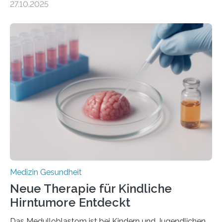
27.10.2025
aus dem Deutschen Zentrum für Herzinsuffizienz
zeigen in einer internationalen, multizentrischen Studie
im Journal Circulation, warum der Energietransport bei
der Hypertrophen Kardiomyopathie (HCM) versagen
kann und wie sich durch eine Verringerung der
Herzbelastung und des oxidativen Stresses
Rhythmusstörungen reduzieren lassen. Würzburg. Die
hypertrophe Kardiomyopathie (HCM) ist die häufigste
erblich bedingte Herzerkrankung. Sie führt dazu, dass
sich die linke Herzkammer verdickt, der Herzmuskel zu
stark kontrahiert…
Medizin Gesundheit
Neue Therapie für Kindliche
Hirntumore Entdeckt
Das Medulloblastom ist bei Kindern und Jugendlichen