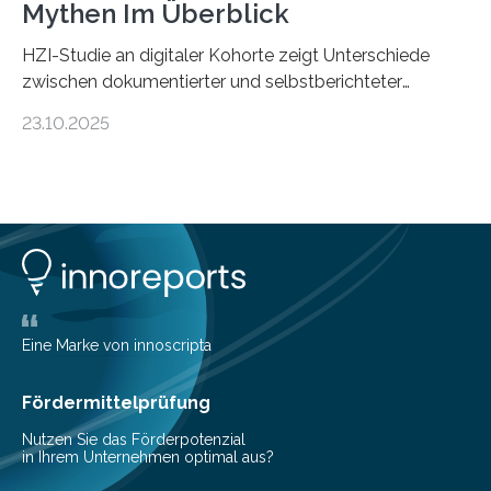
Mythen Im Überblick
HZI-Studie an digitaler Kohorte zeigt Unterschiede
zwischen dokumentierter und selbstberichteter
Polioimpfquote Die Poliomyelitis, auch bekannt als
23.10.2025
Kinderlähmung, ist eine ansteckende Krankheit, die
durch das Poliovirus verursacht wird. Durch die
Entwicklung wirksamer Impfstoffe konnte das
Poliovirus weit zurückgedrängt werden und war 2024
nur noch in zwei Ländern endemisch. Bis das Virus
weltweit ausgerottet ist, ist aber auch in Deutschland
ein Impfschutz wichtig, da das Virus jederzeit wieder
eingeschleppt werden könnte. Epidemiolog:innen des
Helmholtz-Zentrums für Infektionsforschung (HZI)
Eine Marke von innoscripta
haben nun gezeigt, dass viele…
Fördermittelprüfung
Nutzen Sie das Förderpotenzial
in Ihrem Unternehmen optimal aus?