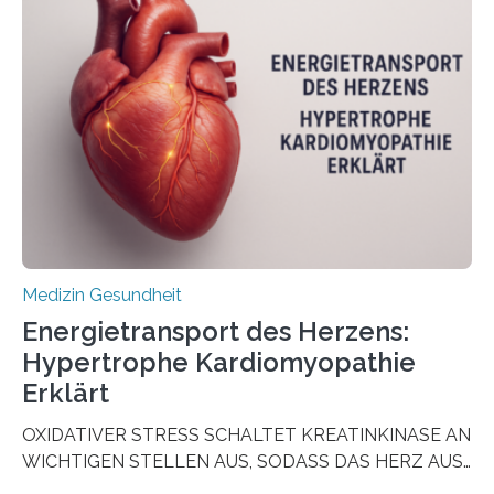
aus Gewebe von Patientinnen und Patienten –
sogenannte Organoide – genutzt werden können, um
vorab zu prüfen, welche Medikamente am besten
wirken. Dabei wurde ein Eiweiß identifiziert, das künftig
als Biomarker für die Wahl der passenden Therapie
dienen könnte. Darmkrebs zählt weltweit zu den
häufigsten Krebsarten und stellt…
Medizin Gesundheit
Energietransport des Herzens:
Hypertrophe Kardiomyopathie
Erklärt
OXIDATIVER STRESS SCHALTET KREATINKINASE AN
WICHTIGEN STELLEN AUS, SODASS DAS HERZ AUS
DEM ENERGIEGLEICHGEWICHT KOMMTForschende