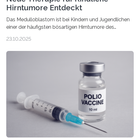
Hirntumore Entdeckt
Das Medulloblastom ist bei Kindern und Jugendlichen
einer der häufigsten bösartigen Hirntumore des
Zentralen Nervensystems. Etwa 70 bis 80 Prozent der
23.10.2025
Betroffenen können mit heutigen Methoden geheilt
werden. Viele müssen jedoch mit schweren
Langzeitfolgen der aggressiven Therapien leben.
Dringend benötigt werden zielgerichtete Therapien, die
nur Tumorschwachstellen angreifen und normales
Gewebe verschonen. Forschende um Daniel Merk vom
Hertie-Institut für klinische Hirnforschung am
Universitätsklinikum Tübingen haben eine solche
Schwachstelle im Erbgut einer Untergruppe des
Medulloblastoms gefunden. Die Wilhelm Sander-
Stiftung unterstützte das Projekt…