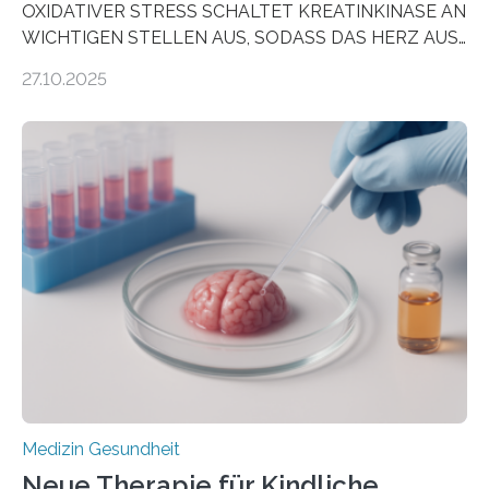
OXIDATIVER STRESS SCHALTET KREATINKINASE AN
WICHTIGEN STELLEN AUS, SODASS DAS HERZ AUS
DEM ENERGIEGLEICHGEWICHT KOMMTForschende
27.10.2025
aus dem Deutschen Zentrum für Herzinsuffizienz
zeigen in einer internationalen, multizentrischen Studie
im Journal Circulation, warum der Energietransport bei
der Hypertrophen Kardiomyopathie (HCM) versagen
kann und wie sich durch eine Verringerung der
Herzbelastung und des oxidativen Stresses
Rhythmusstörungen reduzieren lassen. Würzburg. Die
hypertrophe Kardiomyopathie (HCM) ist die häufigste
erblich bedingte Herzerkrankung. Sie führt dazu, dass
sich die linke Herzkammer verdickt, der Herzmuskel zu
stark kontrahiert…
Medizin Gesundheit
Neue Therapie für Kindliche