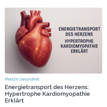
behandelt werden kann. In ihrer aktuellen Studie,
veröffentlicht in der Fachzeitschrift Molecular
Oncology, zeigen die Forschenden, dass Mini-Tumore
aus Gewebe von Patientinnen und Patienten –
sogenannte Organoide – genutzt werden können, um
vorab zu prüfen, welche Medikamente am besten
wirken. Dabei wurde ein Eiweiß identifiziert, das künftig
als Biomarker für die Wahl der passenden Therapie
dienen könnte. Darmkrebs zählt weltweit zu den
häufigsten Krebsarten und stellt…
Medizin Gesundheit
Energietransport des Herzens:
Hypertrophe Kardiomyopathie
Erklärt