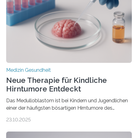
Herzbelastung und des oxidativen Stresses
Rhythmusstörungen reduzieren lassen. Würzburg. Die
hypertrophe Kardiomyopathie (HCM) ist die häufigste
erblich bedingte Herzerkrankung. Sie führt dazu, dass
sich die linke Herzkammer verdickt, der Herzmuskel zu
stark kontrahiert…
Medizin Gesundheit
Neue Therapie für Kindliche
Hirntumore Entdeckt
Das Medulloblastom ist bei Kindern und Jugendlichen
einer der häufigsten bösartigen Hirntumore des
Zentralen Nervensystems. Etwa 70 bis 80 Prozent der
23.10.2025
Betroffenen können mit heutigen Methoden geheilt
werden. Viele müssen jedoch mit schweren
Langzeitfolgen der aggressiven Therapien leben.