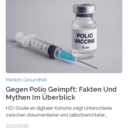
Dringend benötigt werden zielgerichtete Therapien, die
nur Tumorschwachstellen angreifen und normales
Gewebe verschonen. Forschende um Daniel Merk vom
Hertie-Institut für klinische Hirnforschung am
Universitätsklinikum Tübingen haben eine solche
Schwachstelle im Erbgut einer Untergruppe des
Medulloblastoms gefunden. Die Wilhelm Sander-
Stiftung unterstützte das Projekt…
Medizin Gesundheit
Gegen Polio Geimpft: Fakten Und
Mythen Im Überblick
HZI-Studie an digitaler Kohorte zeigt Unterschiede
zwischen dokumentierter und selbstberichteter
Polioimpfquote Die Poliomyelitis, auch bekannt als
23.10.2025