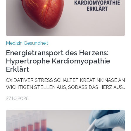
dienen könnte. Darmkrebs zählt weltweit zu den
häufigsten Krebsarten und stellt…
Medizin Gesundheit
Energietransport des Herzens:
Hypertrophe Kardiomyopathie
Erklärt
OXIDATIVER STRESS SCHALTET KREATINKINASE AN
WICHTIGEN STELLEN AUS, SODASS DAS HERZ AUS
DEM ENERGIEGLEICHGEWICHT KOMMTForschende
27.10.2025
aus dem Deutschen Zentrum für Herzinsuffizienz
zeigen in einer internationalen, multizentrischen Studie
im Journal Circulation, warum der Energietransport bei
der Hypertrophen Kardiomyopathie (HCM) versagen
kann und wie sich durch eine Verringerung der