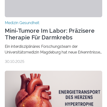
Medizin Gesundheit
Mini-Tumore Im Labor: Präzisere
Therapie Für Darmkrebs
Ein interdisziplinäres Forschungsteam der
Universitätsmedizin Magdeburg hat neue Erkenntnisse
gewonnen, wie Darmkrebs künftig individueller
30.10.2025
behandelt werden kann. In ihrer aktuellen Studie,
veröffentlicht in der Fachzeitschrift Molecular
Oncology, zeigen die Forschenden, dass Mini-Tumore
aus Gewebe von Patientinnen und Patienten –
sogenannte Organoide – genutzt werden können, um
vorab zu prüfen, welche Medikamente am besten
wirken. Dabei wurde ein Eiweiß identifiziert, das künftig
als Biomarker für die Wahl der passenden Therapie