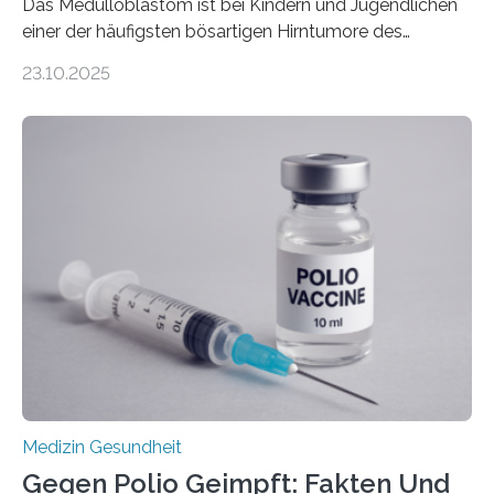
Das Medulloblastom ist bei Kindern und Jugendlichen
einer der häufigsten bösartigen Hirntumore des
Zentralen Nervensystems. Etwa 70 bis 80 Prozent der
23.10.2025
Betroffenen können mit heutigen Methoden geheilt
werden. Viele müssen jedoch mit schweren
Langzeitfolgen der aggressiven Therapien leben.
Dringend benötigt werden zielgerichtete Therapien, die
nur Tumorschwachstellen angreifen und normales
Gewebe verschonen. Forschende um Daniel Merk vom
Hertie-Institut für klinische Hirnforschung am
Universitätsklinikum Tübingen haben eine solche
Schwachstelle im Erbgut einer Untergruppe des
Medulloblastoms gefunden. Die Wilhelm Sander-
Stiftung unterstützte das Projekt…
Medizin Gesundheit
Gegen Polio Geimpft: Fakten Und