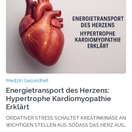
aus Gewebe von Patientinnen und Patienten –
sogenannte Organoide – genutzt werden können, um
vorab zu prüfen, welche Medikamente am besten
wirken. Dabei wurde ein Eiweiß identifiziert, das künftig
als Biomarker für die Wahl der passenden Therapie
dienen könnte. Darmkrebs zählt weltweit zu den
häufigsten Krebsarten und stellt…
Medizin Gesundheit
Energietransport des Herzens:
Hypertrophe Kardiomyopathie
Erklärt
OXIDATIVER STRESS SCHALTET KREATINKINASE AN
WICHTIGEN STELLEN AUS, SODASS DAS HERZ AUS