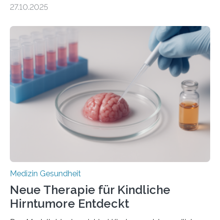
DEM ENERGIEGLEICHGEWICHT KOMMTForschende
27.10.2025
aus dem Deutschen Zentrum für Herzinsuffizienz
zeigen in einer internationalen, multizentrischen Studie
im Journal Circulation, warum der Energietransport bei
der Hypertrophen Kardiomyopathie (HCM) versagen
kann und wie sich durch eine Verringerung der
Herzbelastung und des oxidativen Stresses
Rhythmusstörungen reduzieren lassen. Würzburg. Die
hypertrophe Kardiomyopathie (HCM) ist die häufigste
erblich bedingte Herzerkrankung. Sie führt dazu, dass
sich die linke Herzkammer verdickt, der Herzmuskel zu
stark kontrahiert…
Medizin Gesundheit
Neue Therapie für Kindliche
Hirntumore Entdeckt