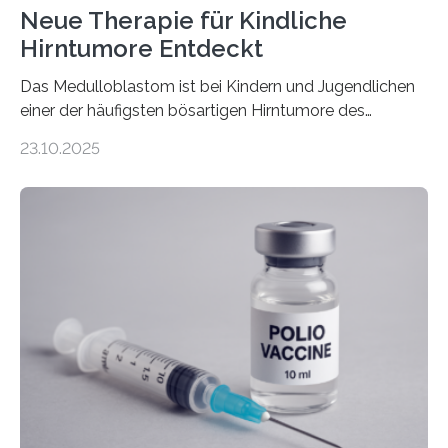
Neue Therapie für Kindliche
Hirntumore Entdeckt
Das Medulloblastom ist bei Kindern und Jugendlichen
einer der häufigsten bösartigen Hirntumore des
Zentralen Nervensystems. Etwa 70 bis 80 Prozent der
23.10.2025
Betroffenen können mit heutigen Methoden geheilt
werden. Viele müssen jedoch mit schweren
Langzeitfolgen der aggressiven Therapien leben.
Dringend benötigt werden zielgerichtete Therapien, die
nur Tumorschwachstellen angreifen und normales
Gewebe verschonen. Forschende um Daniel Merk vom
Hertie-Institut für klinische Hirnforschung am
Universitätsklinikum Tübingen haben eine solche
Schwachstelle im Erbgut einer Untergruppe des
Medulloblastoms gefunden. Die Wilhelm Sander-
Stiftung unterstützte das Projekt…