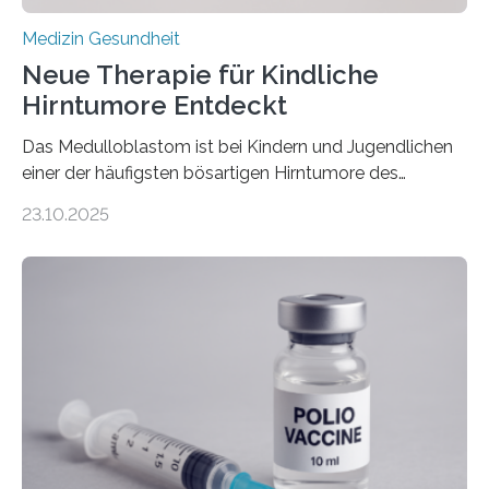
Medizin Gesundheit
Neue Therapie für Kindliche
Hirntumore Entdeckt
Das Medulloblastom ist bei Kindern und Jugendlichen
einer der häufigsten bösartigen Hirntumore des
Zentralen Nervensystems. Etwa 70 bis 80 Prozent der
23.10.2025
Betroffenen können mit heutigen Methoden geheilt
werden. Viele müssen jedoch mit schweren
Langzeitfolgen der aggressiven Therapien leben.
Dringend benötigt werden zielgerichtete Therapien, die
nur Tumorschwachstellen angreifen und normales
Gewebe verschonen. Forschende um Daniel Merk vom
Hertie-Institut für klinische Hirnforschung am
Universitätsklinikum Tübingen haben eine solche
Schwachstelle im Erbgut einer Untergruppe des
Medulloblastoms gefunden. Die Wilhelm Sander-
Stiftung unterstützte das Projekt…