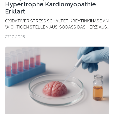
Hypertrophe Kardiomyopathie
Erklärt
OXIDATIVER STRESS SCHALTET KREATINKINASE AN
WICHTIGEN STELLEN AUS, SODASS DAS HERZ AUS
DEM ENERGIEGLEICHGEWICHT KOMMTForschende
27.10.2025
aus dem Deutschen Zentrum für Herzinsuffizienz
zeigen in einer internationalen, multizentrischen Studie
im Journal Circulation, warum der Energietransport bei
der Hypertrophen Kardiomyopathie (HCM) versagen
kann und wie sich durch eine Verringerung der
Herzbelastung und des oxidativen Stresses
Rhythmusstörungen reduzieren lassen. Würzburg. Die
hypertrophe Kardiomyopathie (HCM) ist die häufigste
erblich bedingte Herzerkrankung. Sie führt dazu, dass
sich die linke Herzkammer verdickt, der Herzmuskel zu
stark kontrahiert…