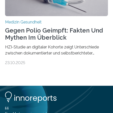
Medizin Gesundheit
Gegen Polio Geimpft: Fakten Und
Mythen Im Überblick
HZI-Studie an digitaler Kohorte zeigt Unterschiede
zwischen dokumentierter und selbstberichteter
Polioimpfquote Die Poliomyelitis, auch bekannt als
23.10.2025
Kinderlähmung, ist eine ansteckende Krankheit, die
durch das Poliovirus verursacht wird. Durch die
Entwicklung wirksamer Impfstoffe konnte das
Poliovirus weit zurückgedrängt werden und war 2024
nur noch in zwei Ländern endemisch. Bis das Virus
weltweit ausgerottet ist, ist aber auch in Deutschland
ein Impfschutz wichtig, da das Virus jederzeit wieder
eingeschleppt werden könnte. Epidemiolog:innen des