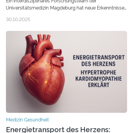
Ein interdisziplinäres Forschungsteam der
Universitätsmedizin Magdeburg hat neue Erkenntnisse
gewonnen, wie Darmkrebs künftig individueller
30.10.2025
behandelt werden kann. In ihrer aktuellen Studie,
veröffentlicht in der Fachzeitschrift Molecular
Oncology, zeigen die Forschenden, dass Mini-Tumore
aus Gewebe von Patientinnen und Patienten –
sogenannte Organoide – genutzt werden können, um
vorab zu prüfen, welche Medikamente am besten
wirken. Dabei wurde ein Eiweiß identifiziert, das künftig
als Biomarker für die Wahl der passenden Therapie
dienen könnte. Darmkrebs zählt weltweit zu den
häufigsten Krebsarten und stellt…
Medizin Gesundheit
Energietransport des Herzens: