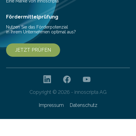
Helmholtz-Zentrums für Infektionsforschung (HZI)
Eine Marke von innoscripta
haben nun gezeigt, dass viele…
Fördermittelprüfung
Nutzen Sie das Förderpotenzial
in Ihrem Unternehmen optimal aus?
JETZT PRÜFEN
Copyright © 2026 - innoscripta AG
Impressum
Datenschutz