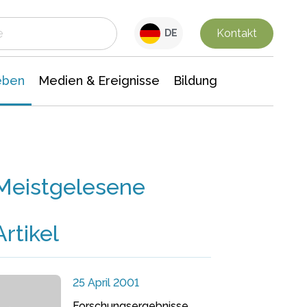
 Leben
Medien & Ereignisse
Interdisziplinäre Forschung
Veranstaltungsnachrichten
n Chemie
Gesellschaftswissenschaften
Kontakt
DE
eben
Medien & Ereignisse
Bildung
Meistgelesene
Artikel
25 April 2001
Forschungsergebnisse