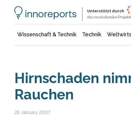
Wissenschaft & Technik
Informationstechnologie
Energie & Elektrotechnik
Unterstützt durch
das revolutionäre Proje
Wissenschaft & Technik
Technik
Weltwirts
Hirnschaden nim
Rauchen
26 January 2007