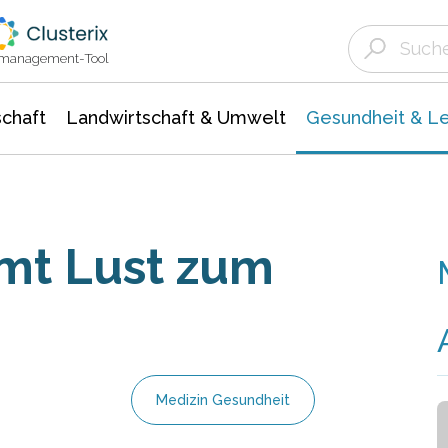
Landwirtschaft & Umwelt
Gesundheit &
Agrar- Forstwissenschaften
Biowissenschafte
Unternehmensmeldungen
Ökologie Umwelt- Naturschutz
ktmanagement-Tool
chaft
Landwirtschaft & Umwelt
Gesundheit & L
mt Lust zum
Medizin Gesundheit