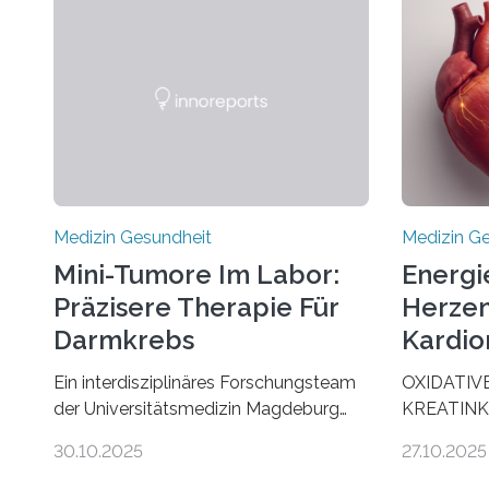
Medizin Gesundheit
Medizin G
Mini-Tumore Im Labor:
Energi
Präzisere Therapie Für
Herzen
Darmkrebs
Kardio
Ein interdisziplinäres Forschungsteam
OXIDATIV
der Universitätsmedizin Magdeburg
KREATINK
hat neue Erkenntnisse gewonnen, wie
STELLEN 
30.10.2025
27.10.2025
Darmkrebs künftig individueller
AUS DEM
behandelt werden kann. In ihrer
KOMMTFor