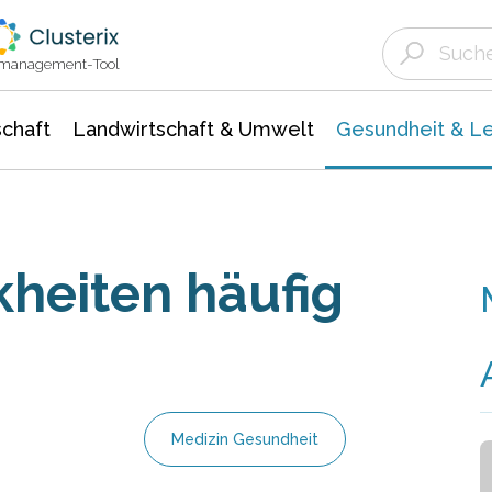
Landwirtschaft & Umwelt
Gesundheit &
Agrar- Forstwissenschaften
Biowissenschafte
Unternehmensmeldungen
Ökologie Umwelt- Naturschutz
ktmanagement-Tool
chaft
Landwirtschaft & Umwelt
Gesundheit & L
heiten häufig
Medizin Gesundheit