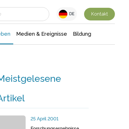
 Leben
Medien & Ereignisse
Interdisziplinäre Forschung
Veranstaltungsnachrichten
n Chemie
Gesellschaftswissenschaften
Kontakt
DE
eben
Medien & Ereignisse
Bildung
Meistgelesene
Artikel
25 April 2001
Forschungsergebnisse