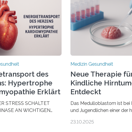
esundheit
Medizin Gesundheit
etransport des
Neue Therapie fü
s: Hypertrophe
Kindliche Hirntu
myopathie Erklärt
Entdeckt
ER STRESS SCHALTET
Das Medulloblastom ist bei 
INASE AN WICHTIGEN
und Jugendlichen einer der 
AUS, SODASS DAS HERZ
bösartigen Hirntumore des 
23.10.2025
 ENERGIEGLEICHGEWICHT
Nervensystems. Etwa 70 bis
schende aus dem
Prozent der Betroffenen kön