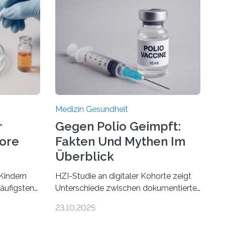
Medizin Gesundheit
r
Gegen Polio Geimpft:
more
Fakten Und Mythen Im
Überblick
Kindern
HZI-Studie an digitaler Kohorte zeigt
häufigsten
Unterschiede zwischen dokumentierter
Zentralen
und selbstberichteter Polioimpfquote
23.10.2025
 80
Die Poliomyelitis, auch bekannt als
nen mit
Kinderlähmung, ist eine ansteckende