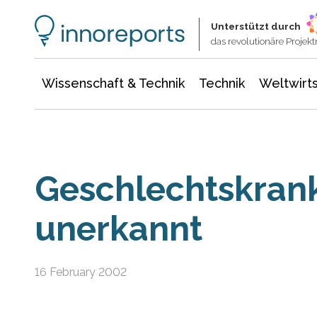
Wissenschaft & Technik
Informationstechnologie
Energie & Elektrotechnik
Unterstützt durch
das revolutionäre Proje
Wissenschaft & Technik
Technik
Weltwirts
Geschlechtskrank
unerkannt
16 February 2002