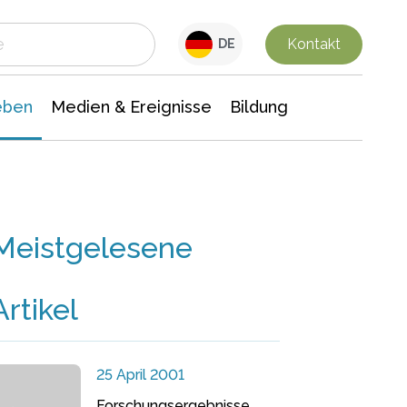
 Leben
Medien & Ereignisse
Interdisziplinäre Forschung
Veranstaltungsnachrichten
n Chemie
Gesellschaftswissenschaften
Kontakt
DE
eben
Medien & Ereignisse
Bildung
Meistgelesene
Artikel
25 April 2001
Forschungsergebnisse