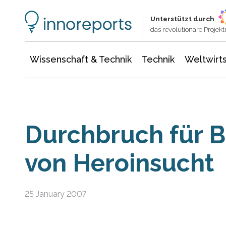
Wissenschaft & Technik
Informationstechnologie
Energie & Elektrotechnik
Unterstützt durch
das revolutionäre Proje
Wissenschaft & Technik
Technik
Weltwirts
Durchbruch für 
von Heroinsucht
25 January 2007