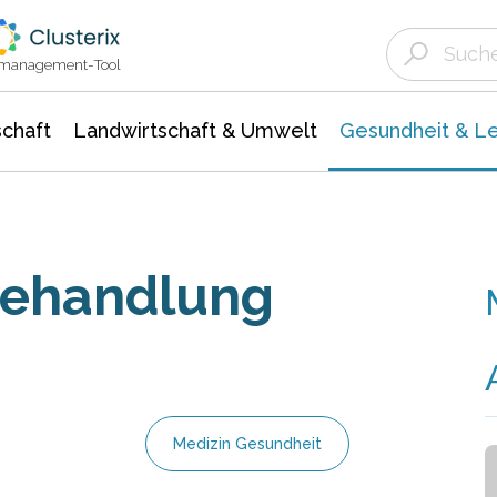
Landwirtschaft & Umwelt
Gesundheit &
Agrar- Forstwissenschaften
Biowissenschafte
Unternehmensmeldungen
Ökologie Umwelt- Naturschutz
ktmanagement-Tool
chaft
Landwirtschaft & Umwelt
Gesundheit & L
Behandlung
Medizin Gesundheit