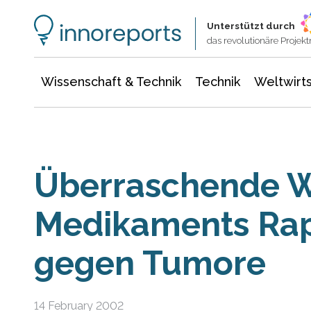
Wissenschaft & Technik
Informationstechnologie
Energie & Elektrotechnik
Unterstützt durch
das revolutionäre Proje
Wissenschaft & Technik
Technik
Weltwirts
Überraschende W
Medikaments Ra
gegen Tumore
14 February 2002