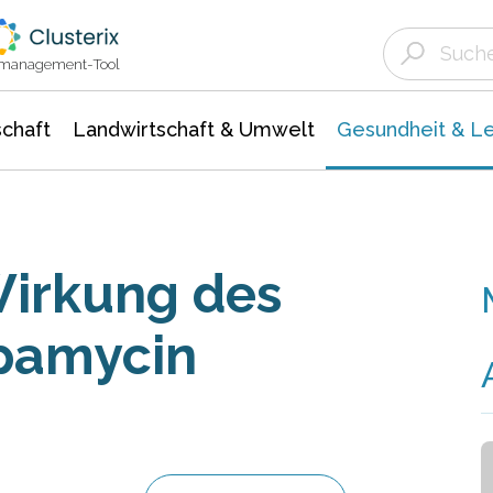
Landwirtschaft & Umwelt
Gesundheit &
Agrar- Forstwissenschaften
Biowissenschafte
Unternehmensmeldungen
Ökologie Umwelt- Naturschutz
ktmanagement-Tool
chaft
Landwirtschaft & Umwelt
Gesundheit & L
irkung des
pamycin