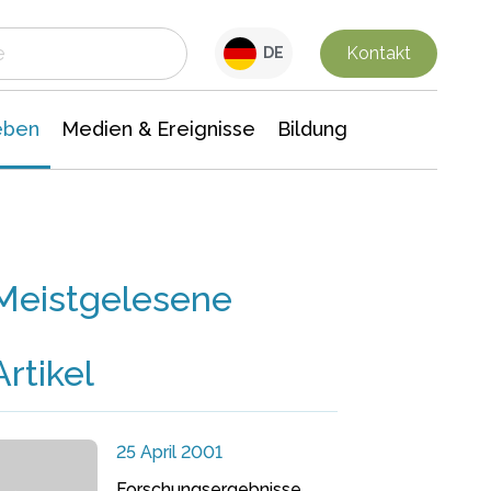
 Leben
Medien & Ereignisse
Interdisziplinäre Forschung
Veranstaltungsnachrichten
n Chemie
Gesellschaftswissenschaften
Kontakt
DE
eben
Medien & Ereignisse
Bildung
Meistgelesene
Artikel
25 April 2001
Forschungsergebnisse