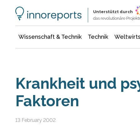
Wissenschaft & Technik
Informationstechnologie
Energie & Elektrotechnik
Unterstützt durch
das revolutionäre Proje
Wissenschaft & Technik
Technik
Weltwirts
Krankheit und ps
Faktoren
13 February 2002