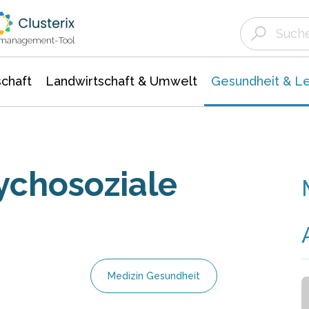
Landwirtschaft & Umwelt
Gesundheit &
Agrar- Forstwissenschaften
Biowissenschafte
Unternehmensmeldungen
Ökologie Umwelt- Naturschutz
ktmanagement-Tool
chaft
Landwirtschaft & Umwelt
Gesundheit & L
ychosoziale
Medizin Gesundheit