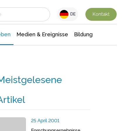
 Leben
Medien & Ereignisse
Interdisziplinäre Forschung
Veranstaltungsnachrichten
n Chemie
Gesellschaftswissenschaften
Kontakt
DE
eben
Medien & Ereignisse
Bildung
Meistgelesene
Artikel
25 April 2001
Forschungsergebnisse