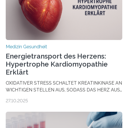
als Biomarker für die Wahl der passenden Therapie
dienen könnte. Darmkrebs zählt weltweit zu den
häufigsten Krebsarten und stellt…
Medizin Gesundheit
Energietransport des Herzens:
Hypertrophe Kardiomyopathie
Erklärt
OXIDATIVER STRESS SCHALTET KREATINKINASE AN
WICHTIGEN STELLEN AUS, SODASS DAS HERZ AUS
DEM ENERGIEGLEICHGEWICHT KOMMTForschende
27.10.2025
aus dem Deutschen Zentrum für Herzinsuffizienz
zeigen in einer internationalen, multizentrischen Studie
im Journal Circulation, warum der Energietransport bei
der Hypertrophen Kardiomyopathie (HCM) versagen