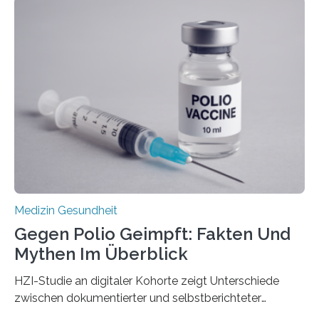
Langzeitfolgen der aggressiven Therapien leben.
Dringend benötigt werden zielgerichtete Therapien, die
nur Tumorschwachstellen angreifen und normales
Gewebe verschonen. Forschende um Daniel Merk vom
Hertie-Institut für klinische Hirnforschung am
Universitätsklinikum Tübingen haben eine solche
Schwachstelle im Erbgut einer Untergruppe des
Medulloblastoms gefunden. Die Wilhelm Sander-
Stiftung unterstützte das Projekt…
Medizin Gesundheit
Gegen Polio Geimpft: Fakten Und
Mythen Im Überblick
HZI-Studie an digitaler Kohorte zeigt Unterschiede
zwischen dokumentierter und selbstberichteter
Polioimpfquote Die Poliomyelitis, auch bekannt als