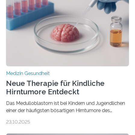
kann und wie sich durch eine Verringerung der
Herzbelastung und des oxidativen Stresses
Rhythmusstörungen reduzieren lassen. Würzburg. Die
hypertrophe Kardiomyopathie (HCM) ist die häufigste
erblich bedingte Herzerkrankung. Sie führt dazu, dass
sich die linke Herzkammer verdickt, der Herzmuskel zu
stark kontrahiert…
Medizin Gesundheit
Neue Therapie für Kindliche
Hirntumore Entdeckt
Das Medulloblastom ist bei Kindern und Jugendlichen
einer der häufigsten bösartigen Hirntumore des
Zentralen Nervensystems. Etwa 70 bis 80 Prozent der
23.10.2025
Betroffenen können mit heutigen Methoden geheilt
werden. Viele müssen jedoch mit schweren