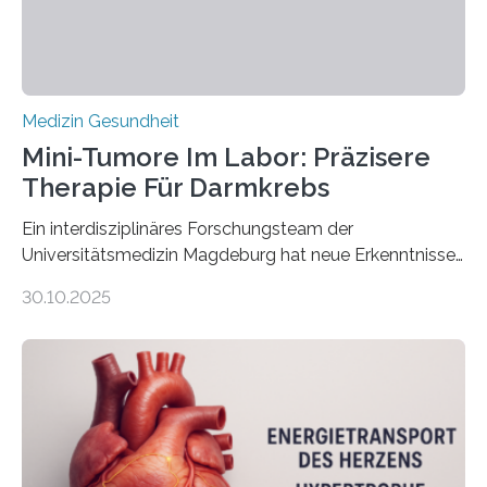
Medizin Gesundheit
Mini-Tumore Im Labor: Präzisere
Therapie Für Darmkrebs
Ein interdisziplinäres Forschungsteam der
Universitätsmedizin Magdeburg hat neue Erkenntnisse
gewonnen, wie Darmkrebs künftig individueller
30.10.2025
behandelt werden kann. In ihrer aktuellen Studie,
veröffentlicht in der Fachzeitschrift Molecular
Oncology, zeigen die Forschenden, dass Mini-Tumore
aus Gewebe von Patientinnen und Patienten –
sogenannte Organoide – genutzt werden können, um
vorab zu prüfen, welche Medikamente am besten
wirken. Dabei wurde ein Eiweiß identifiziert, das künftig