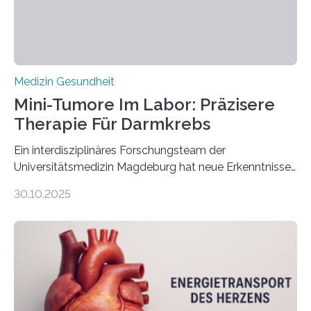
Medizin Gesundheit
Mini-Tumore Im Labor: Präzisere
Therapie Für Darmkrebs
Ein interdisziplinäres Forschungsteam der
Universitätsmedizin Magdeburg hat neue Erkenntnisse
gewonnen, wie Darmkrebs künftig individueller
30.10.2025
behandelt werden kann. In ihrer aktuellen Studie,
veröffentlicht in der Fachzeitschrift Molecular
Oncology, zeigen die Forschenden, dass Mini-Tumore
aus Gewebe von Patientinnen und Patienten –
sogenannte Organoide – genutzt werden können, um
vorab zu prüfen, welche Medikamente am besten
wirken. Dabei wurde ein Eiweiß identifiziert, das künftig