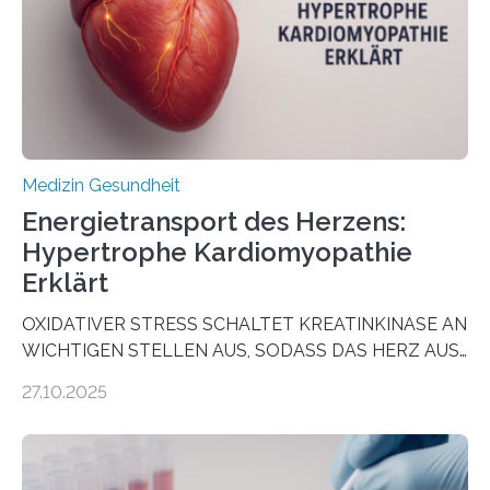
als Biomarker für die Wahl der passenden Therapie
dienen könnte. Darmkrebs zählt weltweit zu den
häufigsten Krebsarten und stellt…
Medizin Gesundheit
Energietransport des Herzens:
Hypertrophe Kardiomyopathie
Erklärt
OXIDATIVER STRESS SCHALTET KREATINKINASE AN
WICHTIGEN STELLEN AUS, SODASS DAS HERZ AUS
DEM ENERGIEGLEICHGEWICHT KOMMTForschende
27.10.2025
aus dem Deutschen Zentrum für Herzinsuffizienz
zeigen in einer internationalen, multizentrischen Studie
im Journal Circulation, warum der Energietransport bei
der Hypertrophen Kardiomyopathie (HCM) versagen