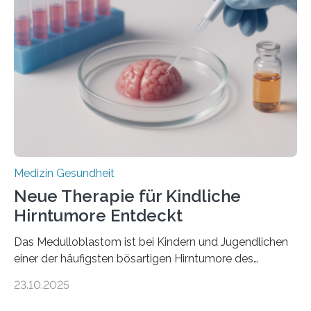
kann und wie sich durch eine Verringerung der
Herzbelastung und des oxidativen Stresses
Rhythmusstörungen reduzieren lassen. Würzburg. Die
hypertrophe Kardiomyopathie (HCM) ist die häufigste
erblich bedingte Herzerkrankung. Sie führt dazu, dass
sich die linke Herzkammer verdickt, der Herzmuskel zu
stark kontrahiert…
Medizin Gesundheit
Neue Therapie für Kindliche
Hirntumore Entdeckt
Das Medulloblastom ist bei Kindern und Jugendlichen
einer der häufigsten bösartigen Hirntumore des
Zentralen Nervensystems. Etwa 70 bis 80 Prozent der
23.10.2025
Betroffenen können mit heutigen Methoden geheilt
werden. Viele müssen jedoch mit schweren