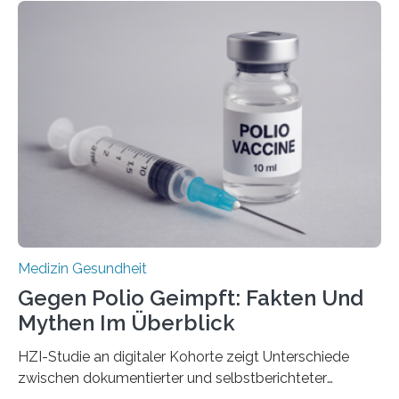
Langzeitfolgen der aggressiven Therapien leben.
Dringend benötigt werden zielgerichtete Therapien, die
nur Tumorschwachstellen angreifen und normales
Gewebe verschonen. Forschende um Daniel Merk vom
Hertie-Institut für klinische Hirnforschung am
Universitätsklinikum Tübingen haben eine solche
Schwachstelle im Erbgut einer Untergruppe des
Medulloblastoms gefunden. Die Wilhelm Sander-
Stiftung unterstützte das Projekt…
Medizin Gesundheit
Gegen Polio Geimpft: Fakten Und
Mythen Im Überblick
HZI-Studie an digitaler Kohorte zeigt Unterschiede
zwischen dokumentierter und selbstberichteter