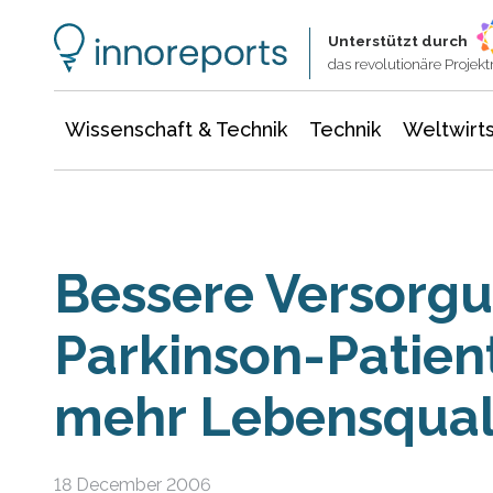
Wissenschaft & Technik
Informationstechnologie
Energie & Elektrotechnik
Unterstützt durch
das revolutionäre Proje
Wissenschaft & Technik
Technik
Weltwirts
Bessere Versorg
Parkinson-Patien
mehr Lebensqual
18 December 2006