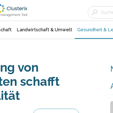
Landwirtschaft & Umwelt
Gesundheit &
Agrar- Forstwissenschaften
Biowissenschafte
Unternehmensmeldungen
Ökologie Umwelt- Naturschutz
ktmanagement-Tool
chaft
Landwirtschaft & Umwelt
Gesundheit & L
ung von
ten schafft
ität