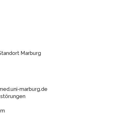
 Standort Marburg
@med.uni-marburg.de
sstörungen
im