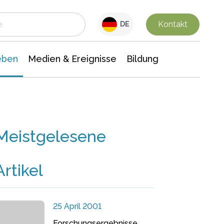
 Leben
Medien & Ereignisse
Interdisziplinäre Forschung
Veranstaltungsnachrichten
n Chemie
Gesellschaftswissenschaften
Kontakt
DE
eben
Medien & Ereignisse
Bildung
Meistgelesene
Artikel
25 April 2001
Forschungsergebnisse