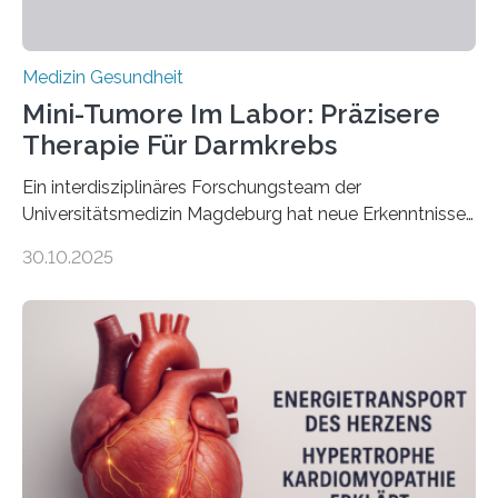
Medizin Gesundheit
Mini-Tumore Im Labor: Präzisere
Therapie Für Darmkrebs
Ein interdisziplinäres Forschungsteam der
Universitätsmedizin Magdeburg hat neue Erkenntnisse
gewonnen, wie Darmkrebs künftig individueller
30.10.2025
behandelt werden kann. In ihrer aktuellen Studie,
veröffentlicht in der Fachzeitschrift Molecular
Oncology, zeigen die Forschenden, dass Mini-Tumore
aus Gewebe von Patientinnen und Patienten –
sogenannte Organoide – genutzt werden können, um
vorab zu prüfen, welche Medikamente am besten
wirken. Dabei wurde ein Eiweiß identifiziert, das künftig
als Biomarker für die Wahl der passenden Therapie
dienen könnte. Darmkrebs zählt weltweit zu den