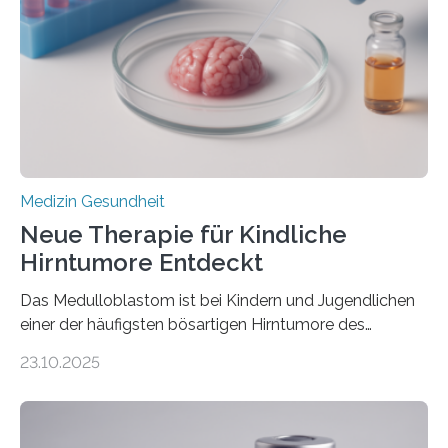
Rhythmusstörungen reduzieren lassen. Würzburg. Die
hypertrophe Kardiomyopathie (HCM) ist die häufigste
erblich bedingte Herzerkrankung. Sie führt dazu, dass
sich die linke Herzkammer verdickt, der Herzmuskel zu
stark kontrahiert…
Medizin Gesundheit
Neue Therapie für Kindliche
Hirntumore Entdeckt
Das Medulloblastom ist bei Kindern und Jugendlichen
einer der häufigsten bösartigen Hirntumore des
Zentralen Nervensystems. Etwa 70 bis 80 Prozent der
23.10.2025
Betroffenen können mit heutigen Methoden geheilt
werden. Viele müssen jedoch mit schweren
Langzeitfolgen der aggressiven Therapien leben.
Dringend benötigt werden zielgerichtete Therapien, die