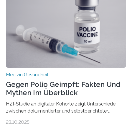
nur Tumorschwachstellen angreifen und normales
Gewebe verschonen. Forschende um Daniel Merk vom
Hertie-Institut für klinische Hirnforschung am
Universitätsklinikum Tübingen haben eine solche
Schwachstelle im Erbgut einer Untergruppe des
Medulloblastoms gefunden. Die Wilhelm Sander-
Stiftung unterstützte das Projekt…
Medizin Gesundheit
Gegen Polio Geimpft: Fakten Und
Mythen Im Überblick
HZI-Studie an digitaler Kohorte zeigt Unterschiede
zwischen dokumentierter und selbstberichteter
Polioimpfquote Die Poliomyelitis, auch bekannt als
23.10.2025
Kinderlähmung, ist eine ansteckende Krankheit, die