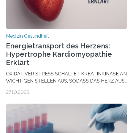
häufigsten Krebsarten und stellt…
Medizin Gesundheit
Energietransport des Herzens:
Hypertrophe Kardiomyopathie
Erklärt
OXIDATIVER STRESS SCHALTET KREATINKINASE AN
WICHTIGEN STELLEN AUS, SODASS DAS HERZ AUS
DEM ENERGIEGLEICHGEWICHT KOMMTForschende
27.10.2025
aus dem Deutschen Zentrum für Herzinsuffizienz
zeigen in einer internationalen, multizentrischen Studie
im Journal Circulation, warum der Energietransport bei
der Hypertrophen Kardiomyopathie (HCM) versagen
kann und wie sich durch eine Verringerung der
Herzbelastung und des oxidativen Stresses