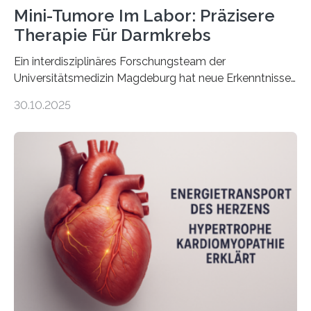
Mini-Tumore Im Labor: Präzisere
Therapie Für Darmkrebs
Ein interdisziplinäres Forschungsteam der
Universitätsmedizin Magdeburg hat neue Erkenntnisse
gewonnen, wie Darmkrebs künftig individueller
30.10.2025
behandelt werden kann. In ihrer aktuellen Studie,
veröffentlicht in der Fachzeitschrift Molecular
Oncology, zeigen die Forschenden, dass Mini-Tumore
aus Gewebe von Patientinnen und Patienten –
sogenannte Organoide – genutzt werden können, um
vorab zu prüfen, welche Medikamente am besten
wirken. Dabei wurde ein Eiweiß identifiziert, das künftig
als Biomarker für die Wahl der passenden Therapie
dienen könnte. Darmkrebs zählt weltweit zu den
häufigsten Krebsarten und stellt…