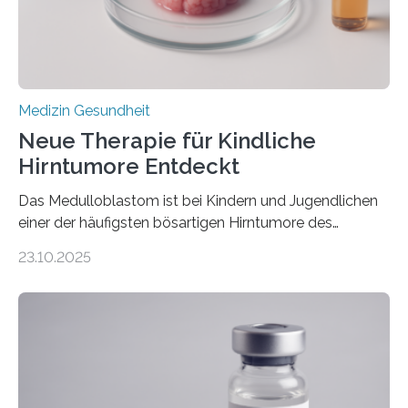
sich die linke Herzkammer verdickt, der Herzmuskel zu
stark kontrahiert…
Medizin Gesundheit
Neue Therapie für Kindliche
Hirntumore Entdeckt
Das Medulloblastom ist bei Kindern und Jugendlichen
einer der häufigsten bösartigen Hirntumore des
Zentralen Nervensystems. Etwa 70 bis 80 Prozent der
23.10.2025
Betroffenen können mit heutigen Methoden geheilt
werden. Viele müssen jedoch mit schweren
Langzeitfolgen der aggressiven Therapien leben.
Dringend benötigt werden zielgerichtete Therapien, die
nur Tumorschwachstellen angreifen und normales
Gewebe verschonen. Forschende um Daniel Merk vom
Hertie-Institut für klinische Hirnforschung am