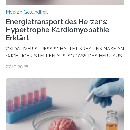
Medizin Gesundheit
Energietransport des Herzens:
Hypertrophe Kardiomyopathie
Erklärt
OXIDATIVER STRESS SCHALTET KREATINKINASE AN
WICHTIGEN STELLEN AUS, SODASS DAS HERZ AUS
DEM ENERGIEGLEICHGEWICHT KOMMTForschende
27.10.2025
aus dem Deutschen Zentrum für Herzinsuffizienz
zeigen in einer internationalen, multizentrischen Studie
im Journal Circulation, warum der Energietransport bei
der Hypertrophen Kardiomyopathie (HCM) versagen
kann und wie sich durch eine Verringerung der
Herzbelastung und des oxidativen Stresses
Rhythmusstörungen reduzieren lassen. Würzburg. Die
hypertrophe Kardiomyopathie (HCM) ist die häufigste
erblich bedingte Herzerkrankung. Sie führt dazu, dass