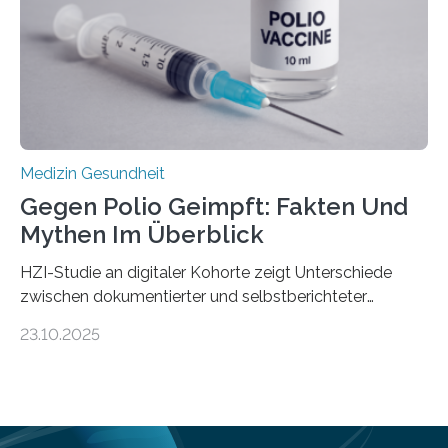
Universitätsklinikum Tübingen haben eine solche
Schwachstelle im Erbgut einer Untergruppe des
Medulloblastoms gefunden. Die Wilhelm Sander-
Stiftung unterstützte das Projekt…
Medizin Gesundheit
Gegen Polio Geimpft: Fakten Und
Mythen Im Überblick
HZI-Studie an digitaler Kohorte zeigt Unterschiede
zwischen dokumentierter und selbstberichteter
Polioimpfquote Die Poliomyelitis, auch bekannt als
23.10.2025
Kinderlähmung, ist eine ansteckende Krankheit, die
durch das Poliovirus verursacht wird. Durch die
Entwicklung wirksamer Impfstoffe konnte das
Poliovirus weit zurückgedrängt werden und war 2024
nur noch in zwei Ländern endemisch. Bis das Virus