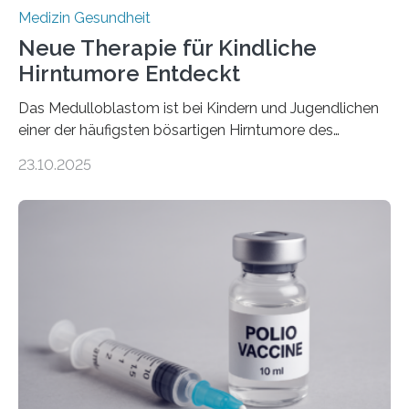
Medizin Gesundheit
Neue Therapie für Kindliche
Hirntumore Entdeckt
Das Medulloblastom ist bei Kindern und Jugendlichen
einer der häufigsten bösartigen Hirntumore des
Zentralen Nervensystems. Etwa 70 bis 80 Prozent der
23.10.2025
Betroffenen können mit heutigen Methoden geheilt
werden. Viele müssen jedoch mit schweren
Langzeitfolgen der aggressiven Therapien leben.
Dringend benötigt werden zielgerichtete Therapien, die
nur Tumorschwachstellen angreifen und normales
Gewebe verschonen. Forschende um Daniel Merk vom
Hertie-Institut für klinische Hirnforschung am
Universitätsklinikum Tübingen haben eine solche
Schwachstelle im Erbgut einer Untergruppe des
Medulloblastoms gefunden. Die Wilhelm Sander-
Stiftung unterstützte das Projekt…