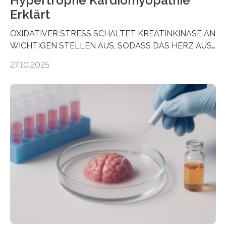
Hypertrophe Kardiomyopathie
Erklärt
OXIDATIVER STRESS SCHALTET KREATINKINASE AN
WICHTIGEN STELLEN AUS, SODASS DAS HERZ AUS
DEM ENERGIEGLEICHGEWICHT KOMMTForschende
27.10.2025
aus dem Deutschen Zentrum für Herzinsuffizienz
zeigen in einer internationalen, multizentrischen Studie
im Journal Circulation, warum der Energietransport bei
der Hypertrophen Kardiomyopathie (HCM) versagen
kann und wie sich durch eine Verringerung der
Herzbelastung und des oxidativen Stresses
Rhythmusstörungen reduzieren lassen. Würzburg. Die
hypertrophe Kardiomyopathie (HCM) ist die häufigste
erblich bedingte Herzerkrankung. Sie führt dazu, dass
sich die linke Herzkammer verdickt, der Herzmuskel zu
stark kontrahiert…