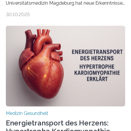
Universitätsmedizin Magdeburg hat neue Erkenntnisse
gewonnen, wie Darmkrebs künftig individueller
30.10.2025
behandelt werden kann. In ihrer aktuellen Studie,
veröffentlicht in der Fachzeitschrift Molecular
Oncology, zeigen die Forschenden, dass Mini-Tumore
aus Gewebe von Patientinnen und Patienten –
sogenannte Organoide – genutzt werden können, um
vorab zu prüfen, welche Medikamente am besten
wirken. Dabei wurde ein Eiweiß identifiziert, das künftig
als Biomarker für die Wahl der passenden Therapie
dienen könnte. Darmkrebs zählt weltweit zu den
häufigsten Krebsarten und stellt…
Medizin Gesundheit
Energietransport des Herzens: