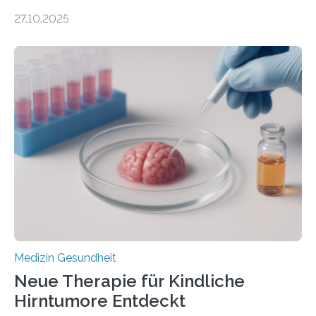
DEM ENERGIEGLEICHGEWICHT KOMMTForschende
27.10.2025
aus dem Deutschen Zentrum für Herzinsuffizienz
zeigen in einer internationalen, multizentrischen Studie
im Journal Circulation, warum der Energietransport bei
der Hypertrophen Kardiomyopathie (HCM) versagen
kann und wie sich durch eine Verringerung der
Herzbelastung und des oxidativen Stresses
Rhythmusstörungen reduzieren lassen. Würzburg. Die
hypertrophe Kardiomyopathie (HCM) ist die häufigste
erblich bedingte Herzerkrankung. Sie führt dazu, dass
sich die linke Herzkammer verdickt, der Herzmuskel zu
stark kontrahiert…
Medizin Gesundheit
Neue Therapie für Kindliche
Hirntumore Entdeckt