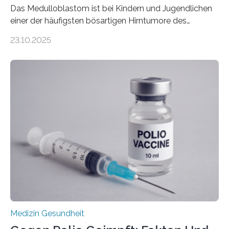
Das Medulloblastom ist bei Kindern und Jugendlichen
einer der häufigsten bösartigen Hirntumore des
Zentralen Nervensystems. Etwa 70 bis 80 Prozent der
23.10.2025
Betroffenen können mit heutigen Methoden geheilt
werden. Viele müssen jedoch mit schweren
Langzeitfolgen der aggressiven Therapien leben.
Dringend benötigt werden zielgerichtete Therapien, die
nur Tumorschwachstellen angreifen und normales
Gewebe verschonen. Forschende um Daniel Merk vom
Hertie-Institut für klinische Hirnforschung am
Universitätsklinikum Tübingen haben eine solche
Schwachstelle im Erbgut einer Untergruppe des
Medulloblastoms gefunden. Die Wilhelm Sander-
Stiftung unterstützte das Projekt…
Medizin Gesundheit