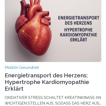
Oncology, zeigen die Forschenden, dass Mini-Tumore
aus Gewebe von Patientinnen und Patienten –
sogenannte Organoide – genutzt werden können, um
vorab zu prüfen, welche Medikamente am besten
wirken. Dabei wurde ein Eiweiß identifiziert, das künftig
als Biomarker für die Wahl der passenden Therapie
dienen könnte. Darmkrebs zählt weltweit zu den
häufigsten Krebsarten und stellt…
Medizin Gesundheit
Energietransport des Herzens:
Hypertrophe Kardiomyopathie
Erklärt
OXIDATIVER STRESS SCHALTET KREATINKINASE AN
WICHTIGEN STELLEN AUS, SODASS DAS HERZ AUS