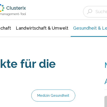
Landwirtschaft & Umwelt
Gesundheit &
Agrar- Forstwissenschaften
Biowissenschafte
Unternehmensmeldungen
Ökologie Umwelt- Naturschutz
ktmanagement-Tool
chaft
Landwirtschaft & Umwelt
Gesundheit & L
te für die
Medizin Gesundheit