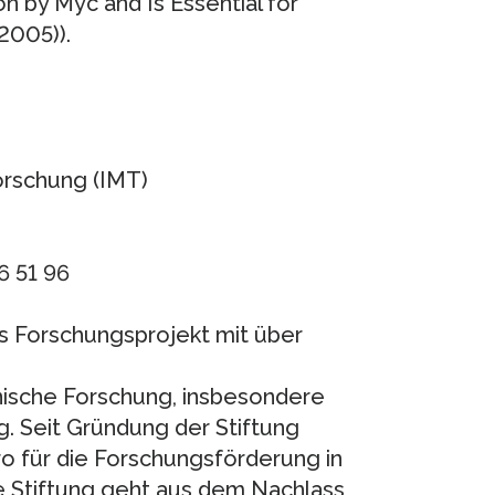
n by Myc and Is Essential for
(2005)).
orschung (IMT)
6 51 96
es Forschungsprojekt mit über
inische Forschung, insbesondere
 Seit Gründung der Stiftung
o für die Forschungsförderung in
e Stiftung geht aus dem Nachlass