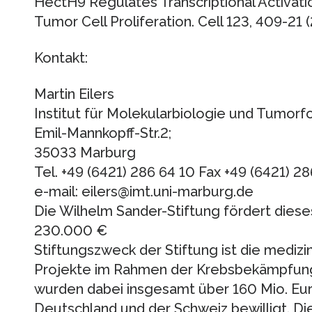
HectH9 Regulates Transcriptional Activatio
Tumor Cell Proliferation. Cell 123, 409-21 
Kontakt:
Martin Eilers
Institut für Molekularbiologie und Tumorf
Emil-Mannkopff-Str.2;
35033 Marburg
Tel. +49 (6421) 286 64 10 Fax +49 (6421) 28
e-mail: eilers@imt.uni-marburg.de
Die Wilhelm Sander-Stiftung fördert dies
230.000 €
Stiftungszweck der Stiftung ist die mediz
Projekte im Rahmen der Krebsbekämpfung.
wurden dabei insgesamt über 160 Mio. Eur
Deutschland und der Schweiz bewilligt. Di