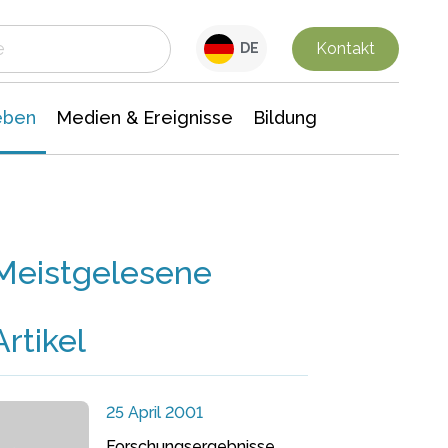
 Leben
Medien & Ereignisse
Interdisziplinäre Forschung
Veranstaltungsnachrichten
n Chemie
Gesellschaftswissenschaften
Kontakt
DE
eben
Medien & Ereignisse
Bildung
Meistgelesene
Artikel
25 April 2001
Forschungsergebnisse