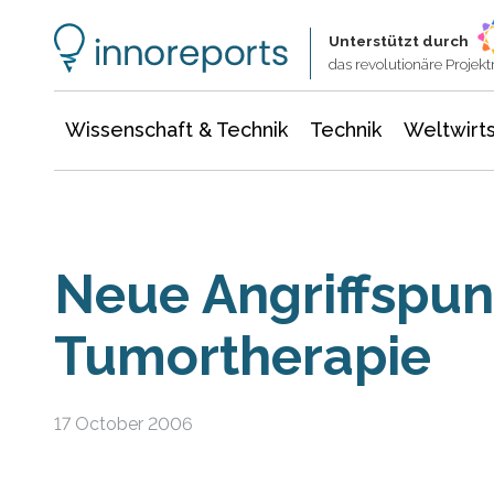
Wissenschaft & Technik
Informationstechnologie
Energie & Elektrotechnik
Unterstützt durch
das revolutionäre Proje
Wissenschaft & Technik
Technik
Weltwirts
Neue Angriffspunk
Tumortherapie
17 October 2006