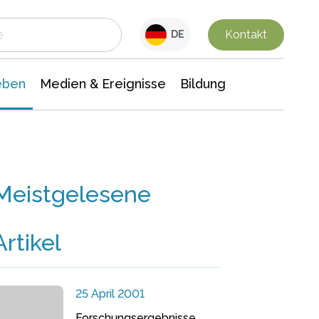
 Leben
Medien & Ereignisse
Interdisziplinäre Forschung
Veranstaltungsnachrichten
n Chemie
Gesellschaftswissenschaften
Kontakt
DE
eben
Medien & Ereignisse
Bildung
Meistgelesene
Artikel
25 April 2001
Forschungsergebnisse