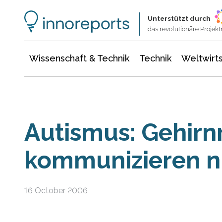
Wissenschaft & Technik
Informationstechnologie
Energie & Elektrotechnik
Unterstützt durch
das revolutionäre Proje
Wissenschaft & Technik
Technik
Weltwirts
Autismus: Gehirn
kommunizieren ni
16 October 2006