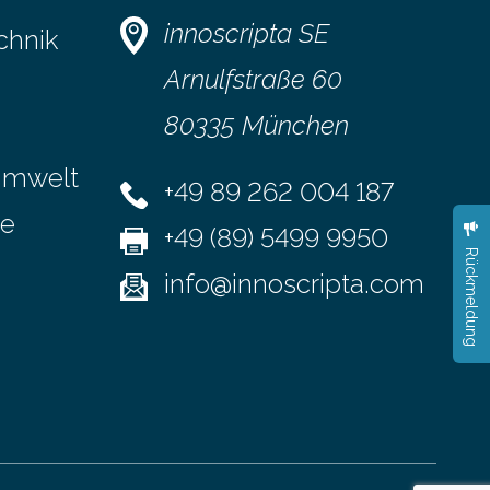
da das Virus jederzeit wieder
innoscripta SE
chnik
tsklinikum
eingeschleppt werden könnte.
Epidemiolog:innen des Helmholtz-
Arnulfstraße 60
er
Zentrums für Infektionsforschung (HZI)
80335 München
astoms
haben nun gezeigt, dass viele…
er-Stiftung
Umwelt
+49 89 262 004 187
se
+49 (89) 5499 9950
Rückmeldung
info@innoscripta.com