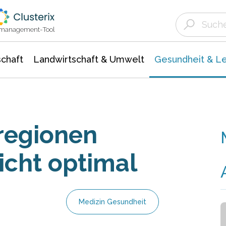
Landwirtschaft & Umwelt
Gesundheit &
Agrar- Forstwissenschaften
Biowissenschafte
Unternehmensmeldungen
Ökologie Umwelt- Naturschutz
ktmanagement-Tool
chaft
Landwirtschaft & Umwelt
Gesundheit & L
regionen
cht optimal
Medizin Gesundheit