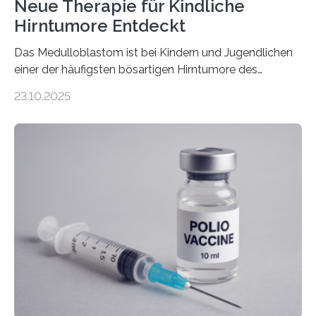
Neue Therapie für Kindliche
Hirntumore Entdeckt
Das Medulloblastom ist bei Kindern und Jugendlichen
einer der häufigsten bösartigen Hirntumore des
Zentralen Nervensystems. Etwa 70 bis 80 Prozent der
23.10.2025
Betroffenen können mit heutigen Methoden geheilt
werden. Viele müssen jedoch mit schweren
Langzeitfolgen der aggressiven Therapien leben.
Dringend benötigt werden zielgerichtete Therapien, die
nur Tumorschwachstellen angreifen und normales
Gewebe verschonen. Forschende um Daniel Merk vom
Hertie-Institut für klinische Hirnforschung am
Universitätsklinikum Tübingen haben eine solche
Schwachstelle im Erbgut einer Untergruppe des
Medulloblastoms gefunden. Die Wilhelm Sander-
Stiftung unterstützte das Projekt…