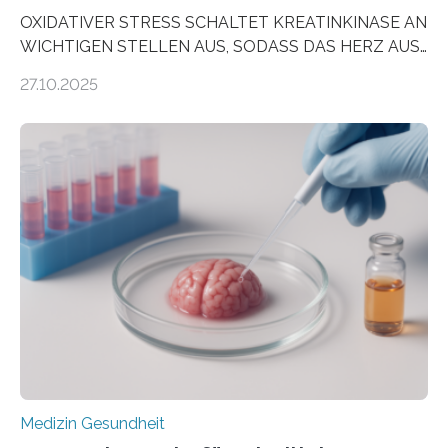
OXIDATIVER STRESS SCHALTET KREATINKINASE AN
WICHTIGEN STELLEN AUS, SODASS DAS HERZ AUS
DEM ENERGIEGLEICHGEWICHT KOMMTForschende
27.10.2025
aus dem Deutschen Zentrum für Herzinsuffizienz
zeigen in einer internationalen, multizentrischen Studie
im Journal Circulation, warum der Energietransport bei
der Hypertrophen Kardiomyopathie (HCM) versagen
kann und wie sich durch eine Verringerung der
Herzbelastung und des oxidativen Stresses
Rhythmusstörungen reduzieren lassen. Würzburg. Die
hypertrophe Kardiomyopathie (HCM) ist die häufigste
erblich bedingte Herzerkrankung. Sie führt dazu, dass
sich die linke Herzkammer verdickt, der Herzmuskel zu
stark kontrahiert…
Medizin Gesundheit