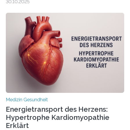
30.10.2025
behandelt werden kann. In ihrer aktuellen Studie,
veröffentlicht in der Fachzeitschrift Molecular
Oncology, zeigen die Forschenden, dass Mini-Tumore
aus Gewebe von Patientinnen und Patienten –
sogenannte Organoide – genutzt werden können, um
vorab zu prüfen, welche Medikamente am besten
wirken. Dabei wurde ein Eiweiß identifiziert, das künftig
als Biomarker für die Wahl der passenden Therapie
dienen könnte. Darmkrebs zählt weltweit zu den
häufigsten Krebsarten und stellt…
Medizin Gesundheit
Energietransport des Herzens:
Hypertrophe Kardiomyopathie
Erklärt