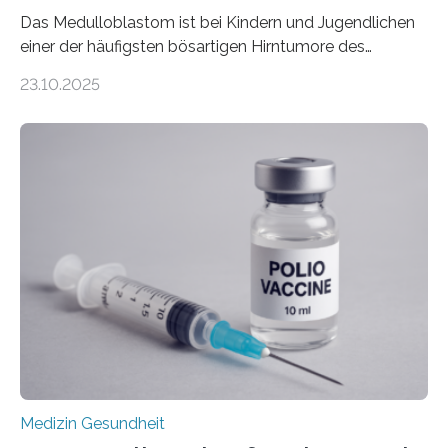
Das Medulloblastom ist bei Kindern und Jugendlichen
einer der häufigsten bösartigen Hirntumore des
Zentralen Nervensystems. Etwa 70 bis 80 Prozent der
23.10.2025
Betroffenen können mit heutigen Methoden geheilt
werden. Viele müssen jedoch mit schweren
Langzeitfolgen der aggressiven Therapien leben.
Dringend benötigt werden zielgerichtete Therapien, die
nur Tumorschwachstellen angreifen und normales
Gewebe verschonen. Forschende um Daniel Merk vom
Hertie-Institut für klinische Hirnforschung am
Universitätsklinikum Tübingen haben eine solche
Schwachstelle im Erbgut einer Untergruppe des
Medulloblastoms gefunden. Die Wilhelm Sander-
Stiftung unterstützte das Projekt…
Medizin Gesundheit