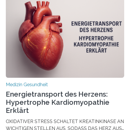
Oncology, zeigen die Forschenden, dass Mini-Tumore
aus Gewebe von Patientinnen und Patienten –
sogenannte Organoide – genutzt werden können, um
vorab zu prüfen, welche Medikamente am besten
wirken. Dabei wurde ein Eiweiß identifiziert, das künftig
als Biomarker für die Wahl der passenden Therapie
dienen könnte. Darmkrebs zählt weltweit zu den
häufigsten Krebsarten und stellt…
Medizin Gesundheit
Energietransport des Herzens:
Hypertrophe Kardiomyopathie
Erklärt
OXIDATIVER STRESS SCHALTET KREATINKINASE AN
WICHTIGEN STELLEN AUS, SODASS DAS HERZ AUS