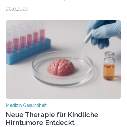
DEM ENERGIEGLEICHGEWICHT KOMMTForschende
27.10.2025
aus dem Deutschen Zentrum für Herzinsuffizienz
zeigen in einer internationalen, multizentrischen Studie
im Journal Circulation, warum der Energietransport bei
der Hypertrophen Kardiomyopathie (HCM) versagen
kann und wie sich durch eine Verringerung der
Herzbelastung und des oxidativen Stresses
Rhythmusstörungen reduzieren lassen. Würzburg. Die
hypertrophe Kardiomyopathie (HCM) ist die häufigste
erblich bedingte Herzerkrankung. Sie führt dazu, dass
sich die linke Herzkammer verdickt, der Herzmuskel zu
stark kontrahiert…
Medizin Gesundheit
Neue Therapie für Kindliche
Hirntumore Entdeckt