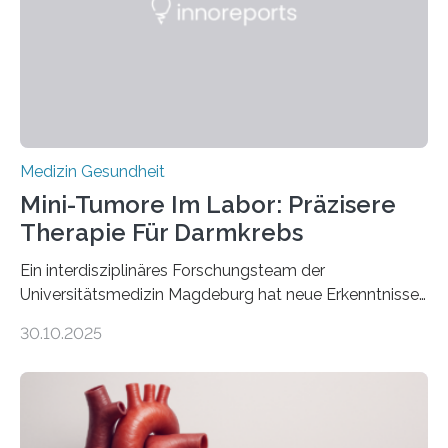
Medizin Gesundheit
Mini-Tumore Im Labor: Präzisere
Therapie Für Darmkrebs
Ein interdisziplinäres Forschungsteam der
Universitätsmedizin Magdeburg hat neue Erkenntnisse
gewonnen, wie Darmkrebs künftig individueller
30.10.2025
behandelt werden kann. In ihrer aktuellen Studie,
veröffentlicht in der Fachzeitschrift Molecular
Oncology, zeigen die Forschenden, dass Mini-Tumore
aus Gewebe von Patientinnen und Patienten –
sogenannte Organoide – genutzt werden können, um