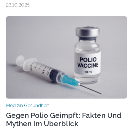
Zentralen Nervensystems. Etwa 70 bis 80 Prozent der
23.10.2025
Betroffenen können mit heutigen Methoden geheilt
werden. Viele müssen jedoch mit schweren
Langzeitfolgen der aggressiven Therapien leben.
Dringend benötigt werden zielgerichtete Therapien, die
nur Tumorschwachstellen angreifen und normales
Gewebe verschonen. Forschende um Daniel Merk vom
Hertie-Institut für klinische Hirnforschung am
Universitätsklinikum Tübingen haben eine solche
Schwachstelle im Erbgut einer Untergruppe des
Medulloblastoms gefunden. Die Wilhelm Sander-
Stiftung unterstützte das Projekt…
Medizin Gesundheit
Gegen Polio Geimpft: Fakten Und
Mythen Im Überblick