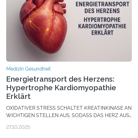
vorab zu prüfen, welche Medikamente am besten
wirken. Dabei wurde ein Eiweiß identifiziert, das künftig
als Biomarker für die Wahl der passenden Therapie
dienen könnte. Darmkrebs zählt weltweit zu den
häufigsten Krebsarten und stellt…
Medizin Gesundheit
Energietransport des Herzens:
Hypertrophe Kardiomyopathie
Erklärt
OXIDATIVER STRESS SCHALTET KREATINKINASE AN
WICHTIGEN STELLEN AUS, SODASS DAS HERZ AUS
DEM ENERGIEGLEICHGEWICHT KOMMTForschende
27.10.2025
aus dem Deutschen Zentrum für Herzinsuffizienz
zeigen in einer internationalen, multizentrischen Studie