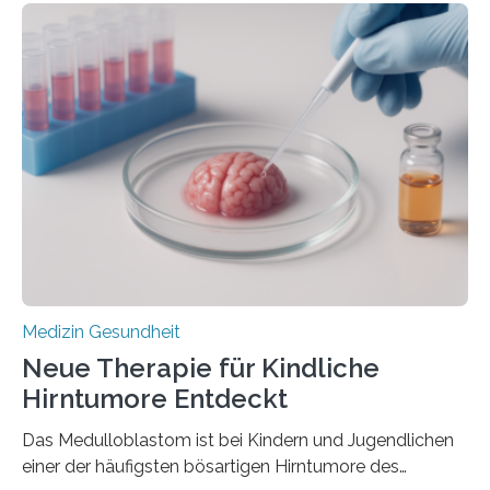
im Journal Circulation, warum der Energietransport bei
der Hypertrophen Kardiomyopathie (HCM) versagen
kann und wie sich durch eine Verringerung der
Herzbelastung und des oxidativen Stresses
Rhythmusstörungen reduzieren lassen. Würzburg. Die
hypertrophe Kardiomyopathie (HCM) ist die häufigste
erblich bedingte Herzerkrankung. Sie führt dazu, dass
sich die linke Herzkammer verdickt, der Herzmuskel zu
stark kontrahiert…
Medizin Gesundheit
Neue Therapie für Kindliche
Hirntumore Entdeckt
Das Medulloblastom ist bei Kindern und Jugendlichen
einer der häufigsten bösartigen Hirntumore des