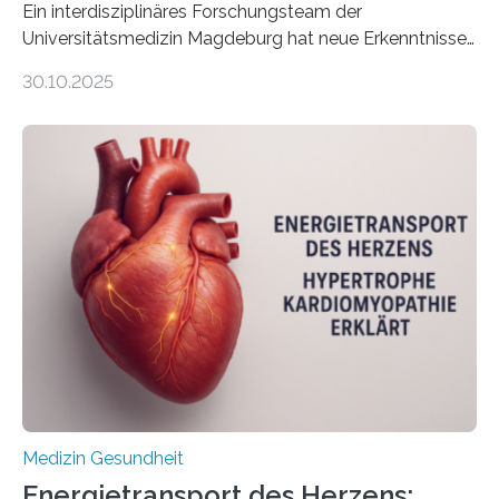
Ein interdisziplinäres Forschungsteam der
Universitätsmedizin Magdeburg hat neue Erkenntnisse
gewonnen, wie Darmkrebs künftig individueller
30.10.2025
behandelt werden kann. In ihrer aktuellen Studie,
veröffentlicht in der Fachzeitschrift Molecular
Oncology, zeigen die Forschenden, dass Mini-Tumore
aus Gewebe von Patientinnen und Patienten –
sogenannte Organoide – genutzt werden können, um
vorab zu prüfen, welche Medikamente am besten
wirken. Dabei wurde ein Eiweiß identifiziert, das künftig
als Biomarker für die Wahl der passenden Therapie
dienen könnte. Darmkrebs zählt weltweit zu den
häufigsten Krebsarten und stellt…
Medizin Gesundheit
Energietransport des Herzens: