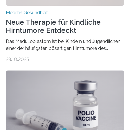
Medizin Gesundheit
Neue Therapie für Kindliche
Hirntumore Entdeckt
Das Medulloblastom ist bei Kindern und Jugendlichen
einer der häufigsten bösartigen Hirntumore des
Zentralen Nervensystems. Etwa 70 bis 80 Prozent der
23.10.2025
Betroffenen können mit heutigen Methoden geheilt
werden. Viele müssen jedoch mit schweren
Langzeitfolgen der aggressiven Therapien leben.
Dringend benötigt werden zielgerichtete Therapien, die
nur Tumorschwachstellen angreifen und normales
Gewebe verschonen. Forschende um Daniel Merk vom
Hertie-Institut für klinische Hirnforschung am
Universitätsklinikum Tübingen haben eine solche
Schwachstelle im Erbgut einer Untergruppe des
Medulloblastoms gefunden. Die Wilhelm Sander-