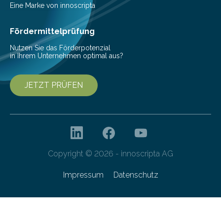
Helmholtz-Zentrums für Infektionsforschung (HZI)
Eine Marke von innoscripta
haben nun gezeigt, dass viele…
Fördermittelprüfung
Nutzen Sie das Förderpotenzial
in Ihrem Unternehmen optimal aus?
JETZT PRÜFEN
Copyright © 2026 - innoscripta AG
Impressum
Datenschutz