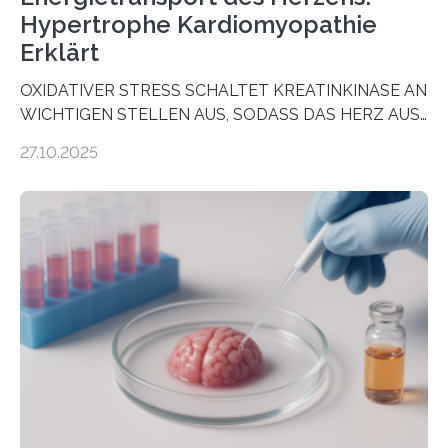
Hypertrophe Kardiomyopathie
Erklärt
OXIDATIVER STRESS SCHALTET KREATINKINASE AN
WICHTIGEN STELLEN AUS, SODASS DAS HERZ AUS
DEM ENERGIEGLEICHGEWICHT KOMMTForschende
27.10.2025
aus dem Deutschen Zentrum für Herzinsuffizienz
zeigen in einer internationalen, multizentrischen Studie
im Journal Circulation, warum der Energietransport bei
der Hypertrophen Kardiomyopathie (HCM) versagen
kann und wie sich durch eine Verringerung der
Herzbelastung und des oxidativen Stresses
Rhythmusstörungen reduzieren lassen. Würzburg. Die
hypertrophe Kardiomyopathie (HCM) ist die häufigste
erblich bedingte Herzerkrankung. Sie führt dazu, dass
sich die linke Herzkammer verdickt, der Herzmuskel zu
stark kontrahiert…