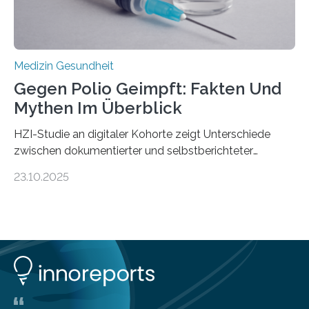
Stiftung unterstützte das Projekt…
Medizin Gesundheit
Gegen Polio Geimpft: Fakten Und
Mythen Im Überblick
HZI-Studie an digitaler Kohorte zeigt Unterschiede
zwischen dokumentierter und selbstberichteter
Polioimpfquote Die Poliomyelitis, auch bekannt als
23.10.2025
Kinderlähmung, ist eine ansteckende Krankheit, die
durch das Poliovirus verursacht wird. Durch die
Entwicklung wirksamer Impfstoffe konnte das
Poliovirus weit zurückgedrängt werden und war 2024
nur noch in zwei Ländern endemisch. Bis das Virus
weltweit ausgerottet ist, ist aber auch in Deutschland
ein Impfschutz wichtig, da das Virus jederzeit wieder
eingeschleppt werden könnte. Epidemiolog:innen des