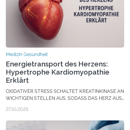
wirken. Dabei wurde ein Eiweiß identifiziert, das künftig
als Biomarker für die Wahl der passenden Therapie
dienen könnte. Darmkrebs zählt weltweit zu den
häufigsten Krebsarten und stellt…
Medizin Gesundheit
Energietransport des Herzens:
Hypertrophe Kardiomyopathie
Erklärt
OXIDATIVER STRESS SCHALTET KREATINKINASE AN
WICHTIGEN STELLEN AUS, SODASS DAS HERZ AUS
DEM ENERGIEGLEICHGEWICHT KOMMTForschende
27.10.2025
aus dem Deutschen Zentrum für Herzinsuffizienz
zeigen in einer internationalen, multizentrischen Studie
im Journal Circulation, warum der Energietransport bei