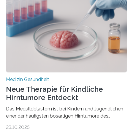
der Hypertrophen Kardiomyopathie (HCM) versagen
kann und wie sich durch eine Verringerung der
Herzbelastung und des oxidativen Stresses
Rhythmusstörungen reduzieren lassen. Würzburg. Die
hypertrophe Kardiomyopathie (HCM) ist die häufigste
erblich bedingte Herzerkrankung. Sie führt dazu, dass
sich die linke Herzkammer verdickt, der Herzmuskel zu
stark kontrahiert…
Medizin Gesundheit
Neue Therapie für Kindliche
Hirntumore Entdeckt
Das Medulloblastom ist bei Kindern und Jugendlichen
einer der häufigsten bösartigen Hirntumore des
Zentralen Nervensystems. Etwa 70 bis 80 Prozent der
23.10.2025
Betroffenen können mit heutigen Methoden geheilt