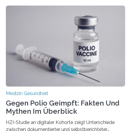
werden. Viele müssen jedoch mit schweren
Langzeitfolgen der aggressiven Therapien leben.
Dringend benötigt werden zielgerichtete Therapien, die
nur Tumorschwachstellen angreifen und normales
Gewebe verschonen. Forschende um Daniel Merk vom
Hertie-Institut für klinische Hirnforschung am
Universitätsklinikum Tübingen haben eine solche
Schwachstelle im Erbgut einer Untergruppe des
Medulloblastoms gefunden. Die Wilhelm Sander-
Stiftung unterstützte das Projekt…
Medizin Gesundheit
Gegen Polio Geimpft: Fakten Und
Mythen Im Überblick
HZI-Studie an digitaler Kohorte zeigt Unterschiede
zwischen dokumentierter und selbstberichteter