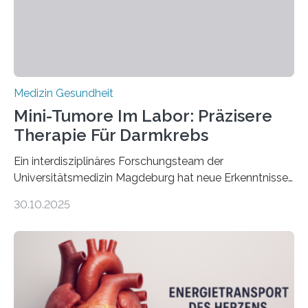
Medizin Gesundheit
Mini-Tumore Im Labor: Präzisere
Therapie Für Darmkrebs
Ein interdisziplinäres Forschungsteam der
Universitätsmedizin Magdeburg hat neue Erkenntnisse
gewonnen, wie Darmkrebs künftig individueller
30.10.2025
behandelt werden kann. In ihrer aktuellen Studie,
veröffentlicht in der Fachzeitschrift Molecular
Oncology, zeigen die Forschenden, dass Mini-Tumore
aus Gewebe von Patientinnen und Patienten –
sogenannte Organoide – genutzt werden können, um
vorab zu prüfen, welche Medikamente am besten