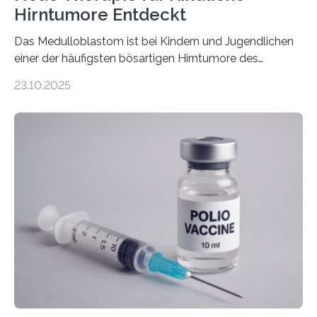
Hirntumore Entdeckt
Das Medulloblastom ist bei Kindern und Jugendlichen
einer der häufigsten bösartigen Hirntumore des
Zentralen Nervensystems. Etwa 70 bis 80 Prozent der
23.10.2025
Betroffenen können mit heutigen Methoden geheilt
werden. Viele müssen jedoch mit schweren
Langzeitfolgen der aggressiven Therapien leben.
Dringend benötigt werden zielgerichtete Therapien, die
nur Tumorschwachstellen angreifen und normales
Gewebe verschonen. Forschende um Daniel Merk vom
Hertie-Institut für klinische Hirnforschung am
Universitätsklinikum Tübingen haben eine solche
Schwachstelle im Erbgut einer Untergruppe des
Medulloblastoms gefunden. Die Wilhelm Sander-
Stiftung unterstützte das Projekt…