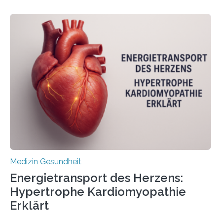
veröffentlicht in der Fachzeitschrift Molecular
Oncology, zeigen die Forschenden, dass Mini-Tumore
aus Gewebe von Patientinnen und Patienten –
sogenannte Organoide – genutzt werden können, um
vorab zu prüfen, welche Medikamente am besten
wirken. Dabei wurde ein Eiweiß identifiziert, das künftig
als Biomarker für die Wahl der passenden Therapie
dienen könnte. Darmkrebs zählt weltweit zu den
häufigsten Krebsarten und stellt…
Medizin Gesundheit
Energietransport des Herzens:
Hypertrophe Kardiomyopathie
Erklärt