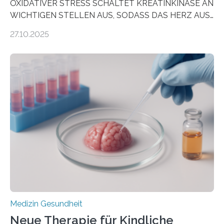
OXIDATIVER STRESS SCHALTET KREATINKINASE AN
WICHTIGEN STELLEN AUS, SODASS DAS HERZ AUS
DEM ENERGIEGLEICHGEWICHT KOMMTForschende
27.10.2025
aus dem Deutschen Zentrum für Herzinsuffizienz
zeigen in einer internationalen, multizentrischen Studie
im Journal Circulation, warum der Energietransport bei
der Hypertrophen Kardiomyopathie (HCM) versagen
kann und wie sich durch eine Verringerung der
Herzbelastung und des oxidativen Stresses
Rhythmusstörungen reduzieren lassen. Würzburg. Die
hypertrophe Kardiomyopathie (HCM) ist die häufigste
erblich bedingte Herzerkrankung. Sie führt dazu, dass
sich die linke Herzkammer verdickt, der Herzmuskel zu
stark kontrahiert…
Medizin Gesundheit
Neue Therapie für Kindliche