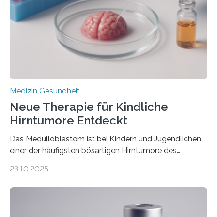
Rhythmusstörungen reduzieren lassen. Würzburg. Die
hypertrophe Kardiomyopathie (HCM) ist die häufigste
erblich bedingte Herzerkrankung. Sie führt dazu, dass
sich die linke Herzkammer verdickt, der Herzmuskel zu
stark kontrahiert…
Medizin Gesundheit
Neue Therapie für Kindliche
Hirntumore Entdeckt
Das Medulloblastom ist bei Kindern und Jugendlichen
einer der häufigsten bösartigen Hirntumore des
Zentralen Nervensystems. Etwa 70 bis 80 Prozent der
23.10.2025
Betroffenen können mit heutigen Methoden geheilt
werden. Viele müssen jedoch mit schweren
Langzeitfolgen der aggressiven Therapien leben.
Dringend benötigt werden zielgerichtete Therapien, die