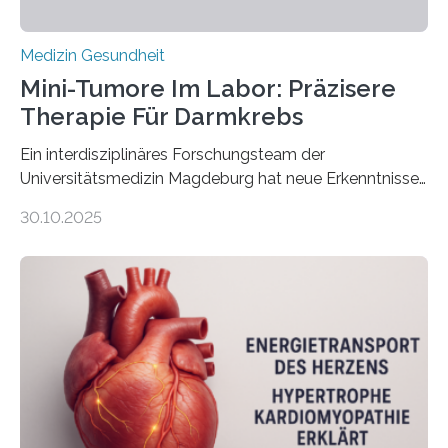
Medizin Gesundheit
Mini-Tumore Im Labor: Präzisere
Therapie Für Darmkrebs
Ein interdisziplinäres Forschungsteam der
Universitätsmedizin Magdeburg hat neue Erkenntnisse
gewonnen, wie Darmkrebs künftig individueller
30.10.2025
behandelt werden kann. In ihrer aktuellen Studie,
veröffentlicht in der Fachzeitschrift Molecular
Oncology, zeigen die Forschenden, dass Mini-Tumore
aus Gewebe von Patientinnen und Patienten –
sogenannte Organoide – genutzt werden können, um
vorab zu prüfen, welche Medikamente am besten
wirken. Dabei wurde ein Eiweiß identifiziert, das künftig
als Biomarker für die Wahl der passenden Therapie
dienen könnte. Darmkrebs zählt weltweit zu den
häufigsten Krebsarten und stellt…