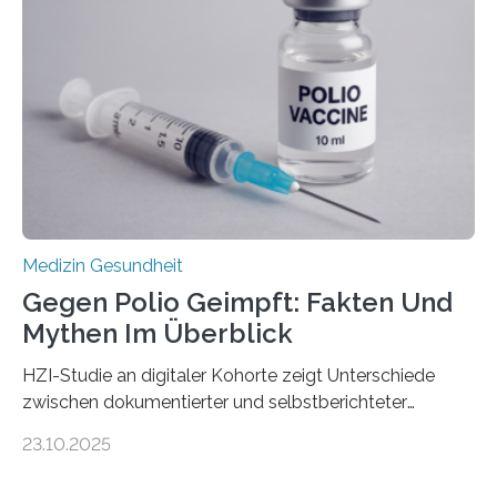
nur Tumorschwachstellen angreifen und normales
Gewebe verschonen. Forschende um Daniel Merk vom
Hertie-Institut für klinische Hirnforschung am
Universitätsklinikum Tübingen haben eine solche
Schwachstelle im Erbgut einer Untergruppe des
Medulloblastoms gefunden. Die Wilhelm Sander-
Stiftung unterstützte das Projekt…
Medizin Gesundheit
Gegen Polio Geimpft: Fakten Und
Mythen Im Überblick
HZI-Studie an digitaler Kohorte zeigt Unterschiede
zwischen dokumentierter und selbstberichteter
Polioimpfquote Die Poliomyelitis, auch bekannt als
23.10.2025
Kinderlähmung, ist eine ansteckende Krankheit, die
durch das Poliovirus verursacht wird. Durch die