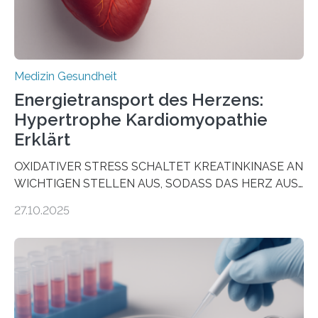
Medizin Gesundheit
Energietransport des Herzens:
Hypertrophe Kardiomyopathie
Erklärt
OXIDATIVER STRESS SCHALTET KREATINKINASE AN
WICHTIGEN STELLEN AUS, SODASS DAS HERZ AUS
DEM ENERGIEGLEICHGEWICHT KOMMTForschende
27.10.2025
aus dem Deutschen Zentrum für Herzinsuffizienz
zeigen in einer internationalen, multizentrischen Studie
im Journal Circulation, warum der Energietransport bei
der Hypertrophen Kardiomyopathie (HCM) versagen
kann und wie sich durch eine Verringerung der
Herzbelastung und des oxidativen Stresses