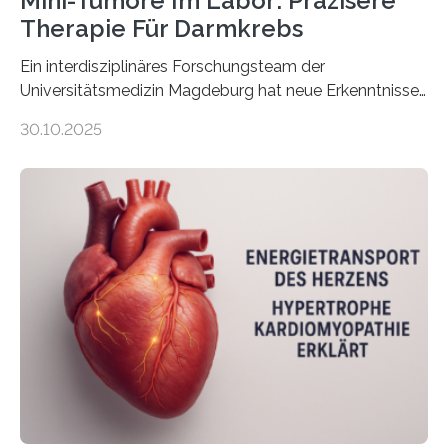
Mini-Tumore Im Labor: Präzisere
Therapie Für Darmkrebs
Ein interdisziplinäres Forschungsteam der
Universitätsmedizin Magdeburg hat neue Erkenntnisse
gewonnen, wie Darmkrebs künftig individueller
30.10.2025
behandelt werden kann. In ihrer aktuellen Studie,
veröffentlicht in der Fachzeitschrift Molecular
Oncology, zeigen die Forschenden, dass Mini-Tumore
aus Gewebe von Patientinnen und Patienten –
sogenannte Organoide – genutzt werden können, um
vorab zu prüfen, welche Medikamente am besten
wirken. Dabei wurde ein Eiweiß identifiziert, das künftig
als Biomarker für die Wahl der passenden Therapie
dienen könnte. Darmkrebs zählt weltweit zu den
häufigsten Krebsarten und stellt…