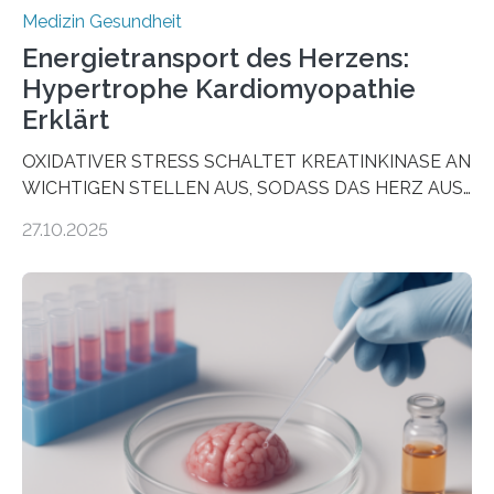
Medizin Gesundheit
Energietransport des Herzens:
Hypertrophe Kardiomyopathie
Erklärt
OXIDATIVER STRESS SCHALTET KREATINKINASE AN
WICHTIGEN STELLEN AUS, SODASS DAS HERZ AUS
DEM ENERGIEGLEICHGEWICHT KOMMTForschende
27.10.2025
aus dem Deutschen Zentrum für Herzinsuffizienz
zeigen in einer internationalen, multizentrischen Studie
im Journal Circulation, warum der Energietransport bei
der Hypertrophen Kardiomyopathie (HCM) versagen
kann und wie sich durch eine Verringerung der
Herzbelastung und des oxidativen Stresses
Rhythmusstörungen reduzieren lassen. Würzburg. Die
hypertrophe Kardiomyopathie (HCM) ist die häufigste
erblich bedingte Herzerkrankung. Sie führt dazu, dass
sich die linke Herzkammer verdickt, der Herzmuskel zu