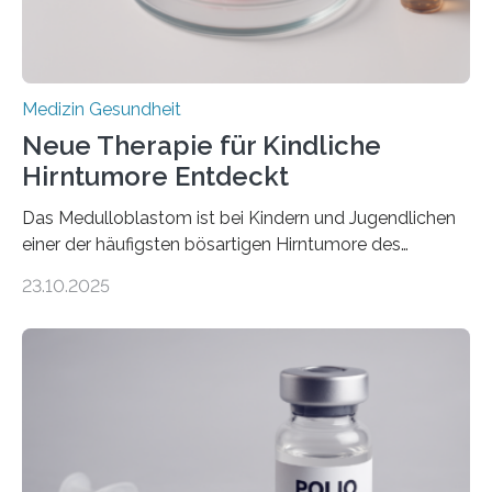
stark kontrahiert…
Medizin Gesundheit
Neue Therapie für Kindliche
Hirntumore Entdeckt
Das Medulloblastom ist bei Kindern und Jugendlichen
einer der häufigsten bösartigen Hirntumore des
Zentralen Nervensystems. Etwa 70 bis 80 Prozent der
23.10.2025
Betroffenen können mit heutigen Methoden geheilt
werden. Viele müssen jedoch mit schweren
Langzeitfolgen der aggressiven Therapien leben.
Dringend benötigt werden zielgerichtete Therapien, die
nur Tumorschwachstellen angreifen und normales
Gewebe verschonen. Forschende um Daniel Merk vom
Hertie-Institut für klinische Hirnforschung am
Universitätsklinikum Tübingen haben eine solche