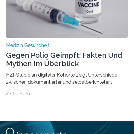
Schwachstelle im Erbgut einer Untergruppe des
Medulloblastoms gefunden. Die Wilhelm Sander-
Stiftung unterstützte das Projekt…
Medizin Gesundheit
Gegen Polio Geimpft: Fakten Und
Mythen Im Überblick
HZI-Studie an digitaler Kohorte zeigt Unterschiede
zwischen dokumentierter und selbstberichteter
Polioimpfquote Die Poliomyelitis, auch bekannt als
23.10.2025
Kinderlähmung, ist eine ansteckende Krankheit, die
durch das Poliovirus verursacht wird. Durch die
Entwicklung wirksamer Impfstoffe konnte das
Poliovirus weit zurückgedrängt werden und war 2024
nur noch in zwei Ländern endemisch. Bis das Virus
weltweit ausgerottet ist, ist aber auch in Deutschland