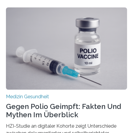
werden. Viele müssen jedoch mit schweren
Langzeitfolgen der aggressiven Therapien leben.
Dringend benötigt werden zielgerichtete Therapien, die
nur Tumorschwachstellen angreifen und normales
Gewebe verschonen. Forschende um Daniel Merk vom
Hertie-Institut für klinische Hirnforschung am
Universitätsklinikum Tübingen haben eine solche
Schwachstelle im Erbgut einer Untergruppe des
Medulloblastoms gefunden. Die Wilhelm Sander-
Stiftung unterstützte das Projekt…
Medizin Gesundheit
Gegen Polio Geimpft: Fakten Und
Mythen Im Überblick
HZI-Studie an digitaler Kohorte zeigt Unterschiede