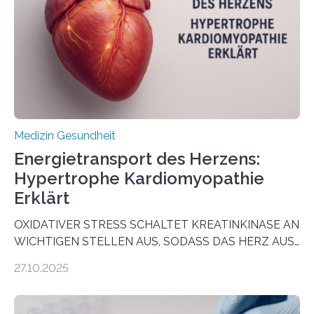
wirken. Dabei wurde ein Eiweiß identifiziert, das künftig
als Biomarker für die Wahl der passenden Therapie
dienen könnte. Darmkrebs zählt weltweit zu den
häufigsten Krebsarten und stellt…
Medizin Gesundheit
Energietransport des Herzens:
Hypertrophe Kardiomyopathie
Erklärt
OXIDATIVER STRESS SCHALTET KREATINKINASE AN
WICHTIGEN STELLEN AUS, SODASS DAS HERZ AUS
DEM ENERGIEGLEICHGEWICHT KOMMTForschende
27.10.2025
aus dem Deutschen Zentrum für Herzinsuffizienz
zeigen in einer internationalen, multizentrischen Studie
im Journal Circulation, warum der Energietransport bei