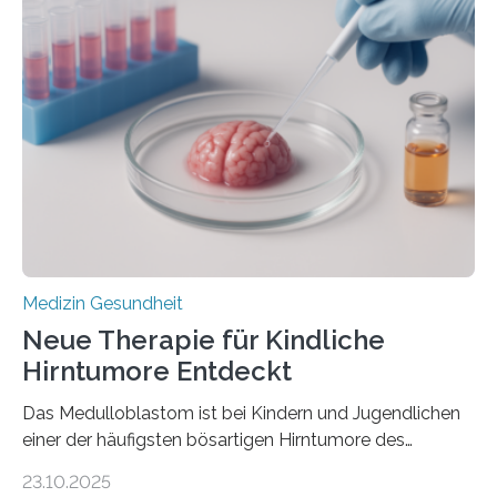
der Hypertrophen Kardiomyopathie (HCM) versagen
kann und wie sich durch eine Verringerung der
Herzbelastung und des oxidativen Stresses
Rhythmusstörungen reduzieren lassen. Würzburg. Die
hypertrophe Kardiomyopathie (HCM) ist die häufigste
erblich bedingte Herzerkrankung. Sie führt dazu, dass
sich die linke Herzkammer verdickt, der Herzmuskel zu
stark kontrahiert…
Medizin Gesundheit
Neue Therapie für Kindliche
Hirntumore Entdeckt
Das Medulloblastom ist bei Kindern und Jugendlichen
einer der häufigsten bösartigen Hirntumore des
Zentralen Nervensystems. Etwa 70 bis 80 Prozent der
23.10.2025
Betroffenen können mit heutigen Methoden geheilt