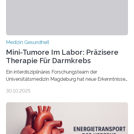
Medizin Gesundheit
Mini-Tumore Im Labor: Präzisere
Therapie Für Darmkrebs
Ein interdisziplinäres Forschungsteam der
Universitätsmedizin Magdeburg hat neue Erkenntnisse
gewonnen, wie Darmkrebs künftig individueller
30.10.2025
behandelt werden kann. In ihrer aktuellen Studie,
veröffentlicht in der Fachzeitschrift Molecular
Oncology, zeigen die Forschenden, dass Mini-Tumore
aus Gewebe von Patientinnen und Patienten –
sogenannte Organoide – genutzt werden können, um
vorab zu prüfen, welche Medikamente am besten