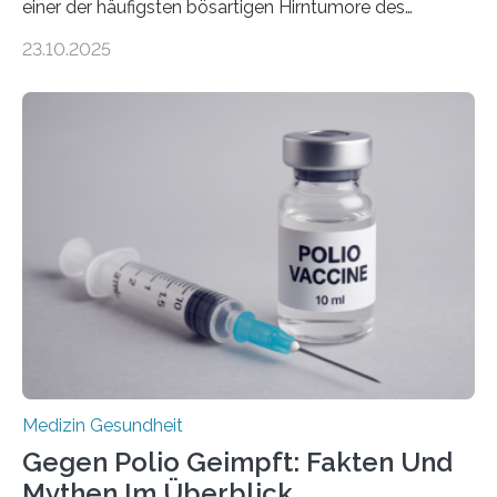
einer der häufigsten bösartigen Hirntumore des
Zentralen Nervensystems. Etwa 70 bis 80 Prozent der
23.10.2025
Betroffenen können mit heutigen Methoden geheilt
werden. Viele müssen jedoch mit schweren
Langzeitfolgen der aggressiven Therapien leben.
Dringend benötigt werden zielgerichtete Therapien, die
nur Tumorschwachstellen angreifen und normales
Gewebe verschonen. Forschende um Daniel Merk vom
Hertie-Institut für klinische Hirnforschung am
Universitätsklinikum Tübingen haben eine solche
Schwachstelle im Erbgut einer Untergruppe des
Medulloblastoms gefunden. Die Wilhelm Sander-
Stiftung unterstützte das Projekt…
Medizin Gesundheit
Gegen Polio Geimpft: Fakten Und
Mythen Im Überblick