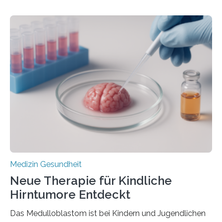
aus dem Deutschen Zentrum für Herzinsuffizienz
zeigen in einer internationalen, multizentrischen Studie
im Journal Circulation, warum der Energietransport bei
der Hypertrophen Kardiomyopathie (HCM) versagen
kann und wie sich durch eine Verringerung der
Herzbelastung und des oxidativen Stresses
Rhythmusstörungen reduzieren lassen. Würzburg. Die
hypertrophe Kardiomyopathie (HCM) ist die häufigste
erblich bedingte Herzerkrankung. Sie führt dazu, dass
sich die linke Herzkammer verdickt, der Herzmuskel zu
stark kontrahiert…
Medizin Gesundheit
Neue Therapie für Kindliche
Hirntumore Entdeckt
Das Medulloblastom ist bei Kindern und Jugendlichen