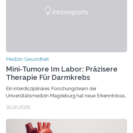
Medizin Gesundheit
Mini-Tumore Im Labor: Präzisere
Therapie Für Darmkrebs
Ein interdisziplinäres Forschungsteam der
Universitätsmedizin Magdeburg hat neue Erkenntnisse
gewonnen, wie Darmkrebs künftig individueller
30.10.2025
behandelt werden kann. In ihrer aktuellen Studie,
veröffentlicht in der Fachzeitschrift Molecular
Oncology, zeigen die Forschenden, dass Mini-Tumore
aus Gewebe von Patientinnen und Patienten –