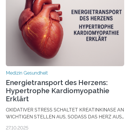
sogenannte Organoide – genutzt werden können, um
vorab zu prüfen, welche Medikamente am besten
wirken. Dabei wurde ein Eiweiß identifiziert, das künftig
als Biomarker für die Wahl der passenden Therapie
dienen könnte. Darmkrebs zählt weltweit zu den
häufigsten Krebsarten und stellt…
Medizin Gesundheit
Energietransport des Herzens:
Hypertrophe Kardiomyopathie
Erklärt
OXIDATIVER STRESS SCHALTET KREATINKINASE AN
WICHTIGEN STELLEN AUS, SODASS DAS HERZ AUS
DEM ENERGIEGLEICHGEWICHT KOMMTForschende
27.10.2025