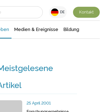
 Leben
Medien & Ereignisse
Interdisziplinäre Forschung
Veranstaltungsnachrichten
n Chemie
Gesellschaftswissenschaften
Kontakt
DE
eben
Medien & Ereignisse
Bildung
Meistgelesene
Artikel
25 April 2001
Forschungsergebnisse