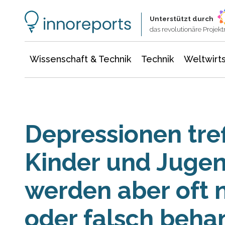
Wissenschaft & Technik
Informationstechnologie
Energie & Elektrotechnik
Unterstützt durch
das revolutionäre Proje
Wissenschaft & Technik
Technik
Weltwirts
Depressionen tre
Kinder und Jugen
werden aber oft 
oder falsch beha