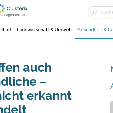
Landwirtschaft & Umwelt
Gesundheit &
Agrar- Forstwissenschaften
Biowissenschafte
Unternehmensmeldungen
Ökologie Umwelt- Naturschutz
ktmanagement-Tool
chaft
Landwirtschaft & Umwelt
Gesundheit & L
ffen auch
dliche –
nicht erkannt
ndelt