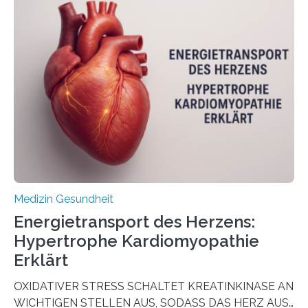
Oncology, zeigen die Forschenden, dass Mini-Tumore
aus Gewebe von Patientinnen und Patienten –
sogenannte Organoide – genutzt werden können, um
vorab zu prüfen, welche Medikamente am besten
wirken. Dabei wurde ein Eiweiß identifiziert, das künftig
als Biomarker für die Wahl der passenden Therapie
dienen könnte. Darmkrebs zählt weltweit zu den
häufigsten Krebsarten und stellt…
Medizin Gesundheit
Energietransport des Herzens:
Hypertrophe Kardiomyopathie
Erklärt
OXIDATIVER STRESS SCHALTET KREATINKINASE AN
WICHTIGEN STELLEN AUS, SODASS DAS HERZ AUS