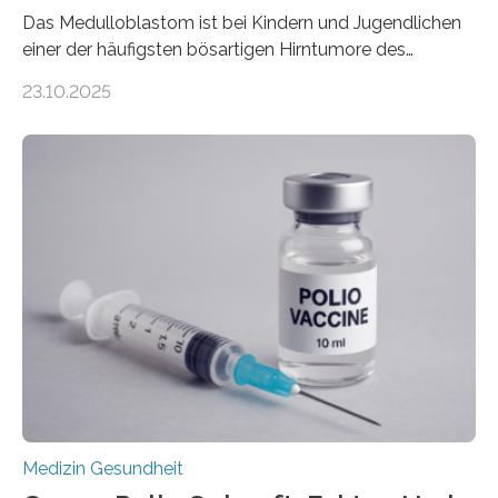
Das Medulloblastom ist bei Kindern und Jugendlichen
einer der häufigsten bösartigen Hirntumore des
Zentralen Nervensystems. Etwa 70 bis 80 Prozent der
23.10.2025
Betroffenen können mit heutigen Methoden geheilt
werden. Viele müssen jedoch mit schweren
Langzeitfolgen der aggressiven Therapien leben.
Dringend benötigt werden zielgerichtete Therapien, die
nur Tumorschwachstellen angreifen und normales
Gewebe verschonen. Forschende um Daniel Merk vom
Hertie-Institut für klinische Hirnforschung am
Universitätsklinikum Tübingen haben eine solche
Schwachstelle im Erbgut einer Untergruppe des
Medulloblastoms gefunden. Die Wilhelm Sander-
Stiftung unterstützte das Projekt…
Medizin Gesundheit