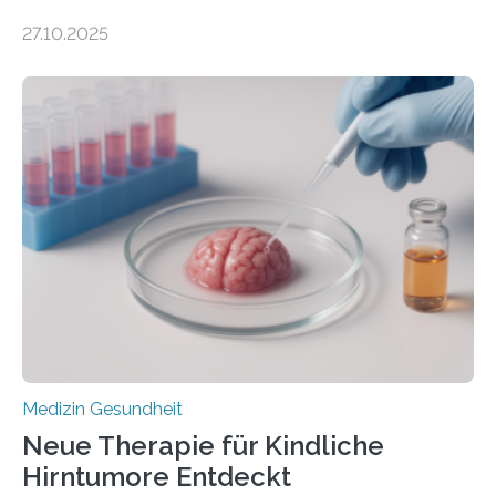
DEM ENERGIEGLEICHGEWICHT KOMMTForschende
27.10.2025
aus dem Deutschen Zentrum für Herzinsuffizienz
zeigen in einer internationalen, multizentrischen Studie
im Journal Circulation, warum der Energietransport bei
der Hypertrophen Kardiomyopathie (HCM) versagen
kann und wie sich durch eine Verringerung der
Herzbelastung und des oxidativen Stresses
Rhythmusstörungen reduzieren lassen. Würzburg. Die
hypertrophe Kardiomyopathie (HCM) ist die häufigste
erblich bedingte Herzerkrankung. Sie führt dazu, dass
sich die linke Herzkammer verdickt, der Herzmuskel zu
stark kontrahiert…
Medizin Gesundheit
Neue Therapie für Kindliche
Hirntumore Entdeckt