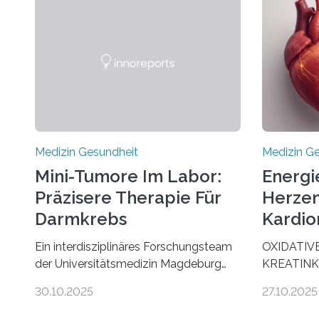
Medizin Gesundheit
Medizin G
Mini-Tumore Im Labor:
Energi
Präzisere Therapie Für
Herzen
Darmkrebs
Kardio
Ein interdisziplinäres Forschungsteam
OXIDATIV
der Universitätsmedizin Magdeburg
KREATINK
hat neue Erkenntnisse gewonnen, wie
STELLEN 
30.10.2025
27.10.2025
Darmkrebs künftig individueller
AUS DEM
behandelt werden kann. In ihrer
KOMMTFor