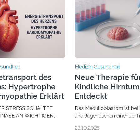
esundheit
Medizin Gesundheit
etransport des
Neue Therapie fü
s: Hypertrophe
Kindliche Hirntu
myopathie Erklärt
Entdeckt
ER STRESS SCHALTET
Das Medulloblastom ist bei 
INASE AN WICHTIGEN
und Jugendlichen einer der 
AUS, SODASS DAS HERZ
bösartigen Hirntumore des 
23.10.2025
 ENERGIEGLEICHGEWICHT
Nervensystems. Etwa 70 bis
schende aus dem
Prozent der Betroffenen kön