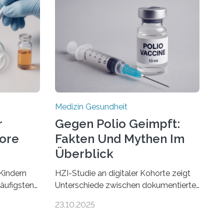
Medizin Gesundheit
r
Gegen Polio Geimpft:
more
Fakten Und Mythen Im
Überblick
Kindern
HZI-Studie an digitaler Kohorte zeigt
häufigsten
Unterschiede zwischen dokumentierter
Zentralen
und selbstberichteter Polioimpfquote
23.10.2025
 80
Die Poliomyelitis, auch bekannt als
nen mit
Kinderlähmung, ist eine ansteckende