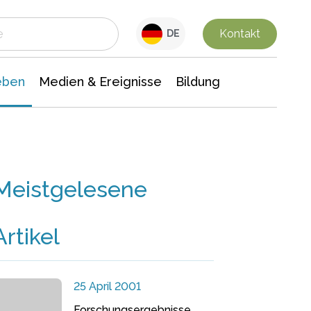
 Leben
Medien & Ereignisse
Interdisziplinäre Forschung
Veranstaltungsnachrichten
n Chemie
Gesellschaftswissenschaften
Kontakt
DE
eben
Medien & Ereignisse
Bildung
Meistgelesene
Artikel
25 April 2001
Forschungsergebnisse