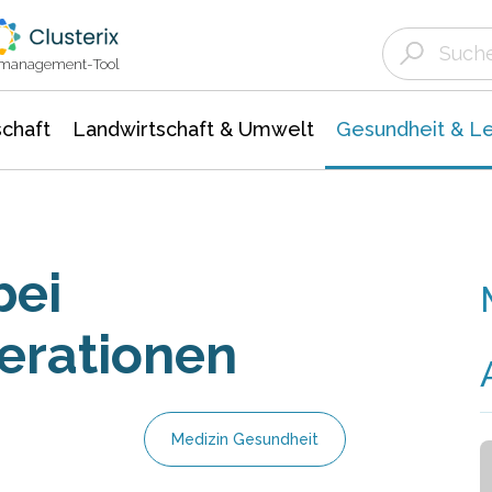
Landwirtschaft & Umwelt
Gesundheit &
Agrar- Forstwissenschaften
Biowissenschafte
Unternehmensmeldungen
Ökologie Umwelt- Naturschutz
ktmanagement-Tool
chaft
Landwirtschaft & Umwelt
Gesundheit & L
bei
erationen
Medizin Gesundheit