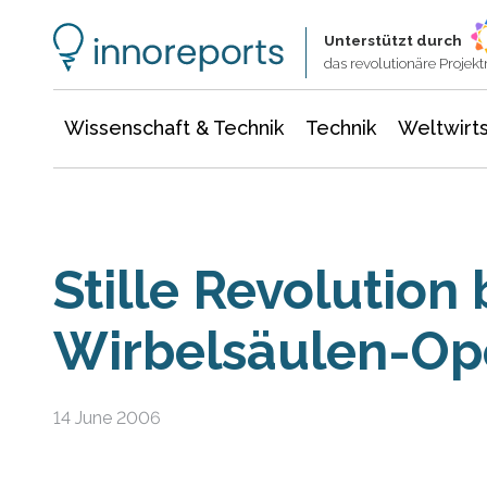
Wissenschaft & Technik
Informationstechnologie
Energie & Elektrotechnik
Unterstützt durch
das revolutionäre Proje
Wissenschaft & Technik
Technik
Weltwirts
Stille Revolution 
Wirbelsäulen-Op
14 June 2006