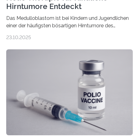
Hirntumore Entdeckt
Das Medulloblastom ist bei Kindern und Jugendlichen
einer der häufigsten bösartigen Hirntumore des
Zentralen Nervensystems. Etwa 70 bis 80 Prozent der
23.10.2025
Betroffenen können mit heutigen Methoden geheilt
werden. Viele müssen jedoch mit schweren
Langzeitfolgen der aggressiven Therapien leben.
Dringend benötigt werden zielgerichtete Therapien, die
nur Tumorschwachstellen angreifen und normales
Gewebe verschonen. Forschende um Daniel Merk vom
Hertie-Institut für klinische Hirnforschung am
Universitätsklinikum Tübingen haben eine solche
Schwachstelle im Erbgut einer Untergruppe des
Medulloblastoms gefunden. Die Wilhelm Sander-
Stiftung unterstützte das Projekt…