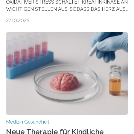
OXIDATIVER STRESS SCHALTET KREATINKINASE AN
WICHTIGEN STELLEN AUS, SODASS DAS HERZ AUS
DEM ENERGIEGLEICHGEWICHT KOMMTForschende
27.10.2025
aus dem Deutschen Zentrum für Herzinsuffizienz
zeigen in einer internationalen, multizentrischen Studie
im Journal Circulation, warum der Energietransport bei
der Hypertrophen Kardiomyopathie (HCM) versagen
kann und wie sich durch eine Verringerung der
Herzbelastung und des oxidativen Stresses
Rhythmusstörungen reduzieren lassen. Würzburg. Die
hypertrophe Kardiomyopathie (HCM) ist die häufigste
erblich bedingte Herzerkrankung. Sie führt dazu, dass
sich die linke Herzkammer verdickt, der Herzmuskel zu
stark kontrahiert…
Medizin Gesundheit
Neue Therapie für Kindliche