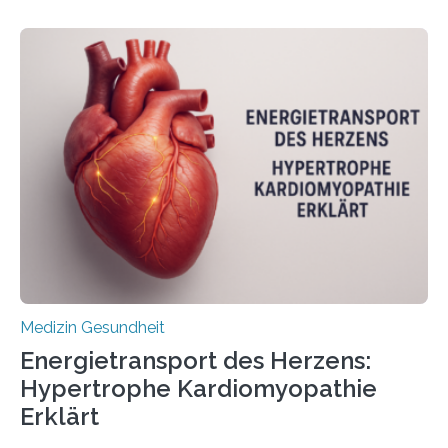
veröffentlicht in der Fachzeitschrift Molecular
Oncology, zeigen die Forschenden, dass Mini-Tumore
aus Gewebe von Patientinnen und Patienten –
sogenannte Organoide – genutzt werden können, um
vorab zu prüfen, welche Medikamente am besten
wirken. Dabei wurde ein Eiweiß identifiziert, das künftig
als Biomarker für die Wahl der passenden Therapie
dienen könnte. Darmkrebs zählt weltweit zu den
häufigsten Krebsarten und stellt…
Medizin Gesundheit
Energietransport des Herzens:
Hypertrophe Kardiomyopathie
Erklärt