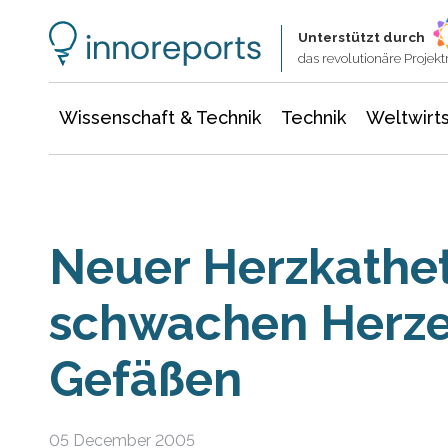
Wissenschaft & Technik
Informationstechnologie
Energie & Elektrotechnik
Unterstützt durch
das revolutionäre Proje
Wissenschaft & Technik
Technik
Weltwirts
Neuer Herzkathete
schwachen Herz
Gefäßen
05 December 2005