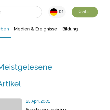
 Leben
Medien & Ereignisse
Interdisziplinäre Forschung
Veranstaltungsnachrichten
n Chemie
Gesellschaftswissenschaften
Kontakt
DE
eben
Medien & Ereignisse
Bildung
Meistgelesene
Artikel
25 April 2001
Forschungsergebnisse