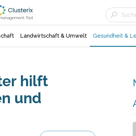
Landwirtschaft & Umwelt
Gesundheit &
Agrar- Forstwissenschaften
Biowissenschafte
Unternehmensmeldungen
Ökologie Umwelt- Naturschutz
ktmanagement-Tool
chaft
Landwirtschaft & Umwelt
Gesundheit & L
r hilft
en und