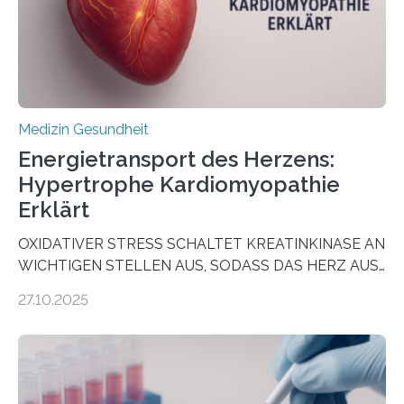
dienen könnte. Darmkrebs zählt weltweit zu den
häufigsten Krebsarten und stellt…
Medizin Gesundheit
Energietransport des Herzens:
Hypertrophe Kardiomyopathie
Erklärt
OXIDATIVER STRESS SCHALTET KREATINKINASE AN
WICHTIGEN STELLEN AUS, SODASS DAS HERZ AUS
DEM ENERGIEGLEICHGEWICHT KOMMTForschende
27.10.2025
aus dem Deutschen Zentrum für Herzinsuffizienz
zeigen in einer internationalen, multizentrischen Studie
im Journal Circulation, warum der Energietransport bei
der Hypertrophen Kardiomyopathie (HCM) versagen
kann und wie sich durch eine Verringerung der