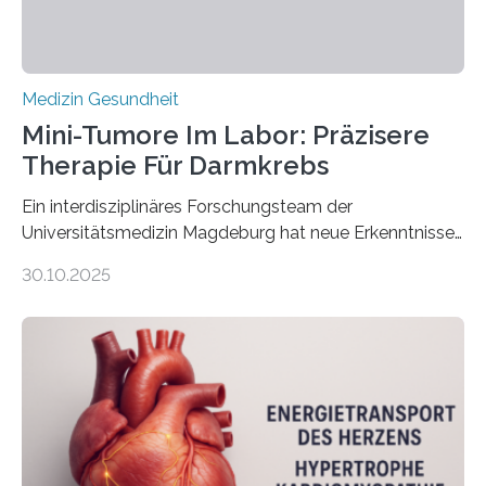
Medizin Gesundheit
Mini-Tumore Im Labor: Präzisere
Therapie Für Darmkrebs
Ein interdisziplinäres Forschungsteam der
Universitätsmedizin Magdeburg hat neue Erkenntnisse
gewonnen, wie Darmkrebs künftig individueller
30.10.2025
behandelt werden kann. In ihrer aktuellen Studie,
veröffentlicht in der Fachzeitschrift Molecular
Oncology, zeigen die Forschenden, dass Mini-Tumore
aus Gewebe von Patientinnen und Patienten –
sogenannte Organoide – genutzt werden können, um
vorab zu prüfen, welche Medikamente am besten
wirken. Dabei wurde ein Eiweiß identifiziert, das künftig
als Biomarker für die Wahl der passenden Therapie