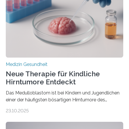
Herzbelastung und des oxidativen Stresses
Rhythmusstörungen reduzieren lassen. Würzburg. Die
hypertrophe Kardiomyopathie (HCM) ist die häufigste
erblich bedingte Herzerkrankung. Sie führt dazu, dass
sich die linke Herzkammer verdickt, der Herzmuskel zu
stark kontrahiert…
Medizin Gesundheit
Neue Therapie für Kindliche
Hirntumore Entdeckt
Das Medulloblastom ist bei Kindern und Jugendlichen
einer der häufigsten bösartigen Hirntumore des
Zentralen Nervensystems. Etwa 70 bis 80 Prozent der
23.10.2025
Betroffenen können mit heutigen Methoden geheilt
werden. Viele müssen jedoch mit schweren
Langzeitfolgen der aggressiven Therapien leben.