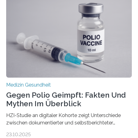
Dringend benötigt werden zielgerichtete Therapien, die
nur Tumorschwachstellen angreifen und normales
Gewebe verschonen. Forschende um Daniel Merk vom
Hertie-Institut für klinische Hirnforschung am
Universitätsklinikum Tübingen haben eine solche
Schwachstelle im Erbgut einer Untergruppe des
Medulloblastoms gefunden. Die Wilhelm Sander-
Stiftung unterstützte das Projekt…
Medizin Gesundheit
Gegen Polio Geimpft: Fakten Und
Mythen Im Überblick
HZI-Studie an digitaler Kohorte zeigt Unterschiede
zwischen dokumentierter und selbstberichteter
Polioimpfquote Die Poliomyelitis, auch bekannt als
23.10.2025
Kinderlähmung, ist eine ansteckende Krankheit, die