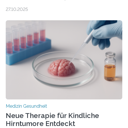
DEM ENERGIEGLEICHGEWICHT KOMMTForschende
27.10.2025
aus dem Deutschen Zentrum für Herzinsuffizienz
zeigen in einer internationalen, multizentrischen Studie
im Journal Circulation, warum der Energietransport bei
der Hypertrophen Kardiomyopathie (HCM) versagen
kann und wie sich durch eine Verringerung der
Herzbelastung und des oxidativen Stresses
Rhythmusstörungen reduzieren lassen. Würzburg. Die
hypertrophe Kardiomyopathie (HCM) ist die häufigste
erblich bedingte Herzerkrankung. Sie führt dazu, dass
sich die linke Herzkammer verdickt, der Herzmuskel zu
stark kontrahiert…
Medizin Gesundheit
Neue Therapie für Kindliche
Hirntumore Entdeckt