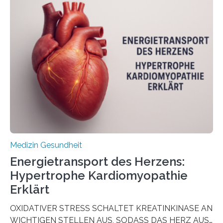
Oncology, zeigen die Forschenden, dass Mini-Tumore
aus Gewebe von Patientinnen und Patienten –
sogenannte Organoide – genutzt werden können, um
vorab zu prüfen, welche Medikamente am besten
wirken. Dabei wurde ein Eiweiß identifiziert, das künftig
als Biomarker für die Wahl der passenden Therapie
dienen könnte. Darmkrebs zählt weltweit zu den
häufigsten Krebsarten und stellt…
Medizin Gesundheit
Energietransport des Herzens:
Hypertrophe Kardiomyopathie
Erklärt
OXIDATIVER STRESS SCHALTET KREATINKINASE AN
WICHTIGEN STELLEN AUS, SODASS DAS HERZ AUS