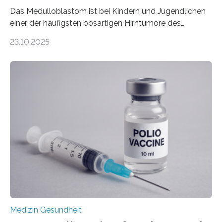
Das Medulloblastom ist bei Kindern und Jugendlichen
einer der häufigsten bösartigen Hirntumore des
Zentralen Nervensystems. Etwa 70 bis 80 Prozent der
23.10.2025
Betroffenen können mit heutigen Methoden geheilt
werden. Viele müssen jedoch mit schweren
Langzeitfolgen der aggressiven Therapien leben.
Dringend benötigt werden zielgerichtete Therapien, die
nur Tumorschwachstellen angreifen und normales
Gewebe verschonen. Forschende um Daniel Merk vom
Hertie-Institut für klinische Hirnforschung am
Universitätsklinikum Tübingen haben eine solche
Schwachstelle im Erbgut einer Untergruppe des
Medulloblastoms gefunden. Die Wilhelm Sander-
Stiftung unterstützte das Projekt…
Medizin Gesundheit