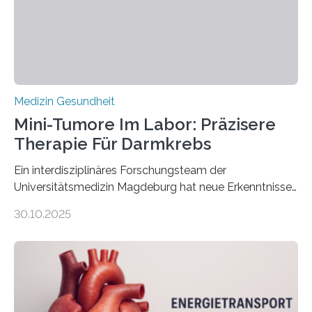
Medizin Gesundheit
Mini-Tumore Im Labor: Präzisere
Therapie Für Darmkrebs
Ein interdisziplinäres Forschungsteam der
Universitätsmedizin Magdeburg hat neue Erkenntnisse
gewonnen, wie Darmkrebs künftig individueller
30.10.2025
behandelt werden kann. In ihrer aktuellen Studie,
veröffentlicht in der Fachzeitschrift Molecular
Oncology, zeigen die Forschenden, dass Mini-Tumore
aus Gewebe von Patientinnen und Patienten –
sogenannte Organoide – genutzt werden können, um
vorab zu prüfen, welche Medikamente am besten