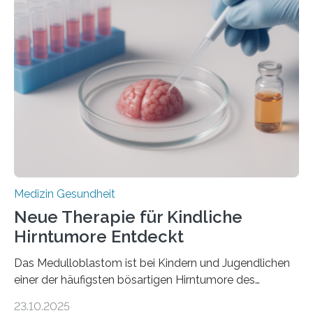
der Hypertrophen Kardiomyopathie (HCM) versagen
kann und wie sich durch eine Verringerung der
Herzbelastung und des oxidativen Stresses
Rhythmusstörungen reduzieren lassen. Würzburg. Die
hypertrophe Kardiomyopathie (HCM) ist die häufigste
erblich bedingte Herzerkrankung. Sie führt dazu, dass
sich die linke Herzkammer verdickt, der Herzmuskel zu
stark kontrahiert…
Medizin Gesundheit
Neue Therapie für Kindliche
Hirntumore Entdeckt
Das Medulloblastom ist bei Kindern und Jugendlichen
einer der häufigsten bösartigen Hirntumore des
Zentralen Nervensystems. Etwa 70 bis 80 Prozent der
23.10.2025