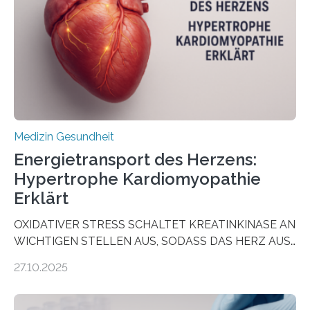
wirken. Dabei wurde ein Eiweiß identifiziert, das künftig
als Biomarker für die Wahl der passenden Therapie
dienen könnte. Darmkrebs zählt weltweit zu den
häufigsten Krebsarten und stellt…
Medizin Gesundheit
Energietransport des Herzens:
Hypertrophe Kardiomyopathie
Erklärt
OXIDATIVER STRESS SCHALTET KREATINKINASE AN
WICHTIGEN STELLEN AUS, SODASS DAS HERZ AUS
DEM ENERGIEGLEICHGEWICHT KOMMTForschende
27.10.2025
aus dem Deutschen Zentrum für Herzinsuffizienz
zeigen in einer internationalen, multizentrischen Studie
im Journal Circulation, warum der Energietransport bei