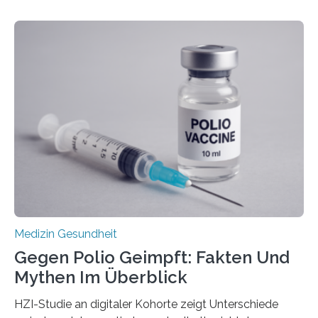
Betroffenen können mit heutigen Methoden geheilt
werden. Viele müssen jedoch mit schweren
Langzeitfolgen der aggressiven Therapien leben.
Dringend benötigt werden zielgerichtete Therapien, die
nur Tumorschwachstellen angreifen und normales
Gewebe verschonen. Forschende um Daniel Merk vom
Hertie-Institut für klinische Hirnforschung am
Universitätsklinikum Tübingen haben eine solche
Schwachstelle im Erbgut einer Untergruppe des
Medulloblastoms gefunden. Die Wilhelm Sander-
Stiftung unterstützte das Projekt…
Medizin Gesundheit
Gegen Polio Geimpft: Fakten Und
Mythen Im Überblick
HZI-Studie an digitaler Kohorte zeigt Unterschiede