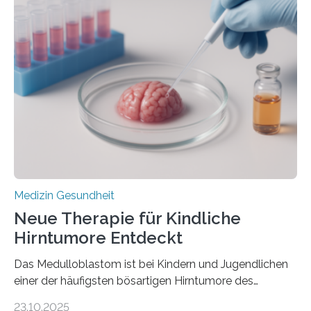
im Journal Circulation, warum der Energietransport bei
der Hypertrophen Kardiomyopathie (HCM) versagen
kann und wie sich durch eine Verringerung der
Herzbelastung und des oxidativen Stresses
Rhythmusstörungen reduzieren lassen. Würzburg. Die
hypertrophe Kardiomyopathie (HCM) ist die häufigste
erblich bedingte Herzerkrankung. Sie führt dazu, dass
sich die linke Herzkammer verdickt, der Herzmuskel zu
stark kontrahiert…
Medizin Gesundheit
Neue Therapie für Kindliche
Hirntumore Entdeckt
Das Medulloblastom ist bei Kindern und Jugendlichen
einer der häufigsten bösartigen Hirntumore des
Zentralen Nervensystems. Etwa 70 bis 80 Prozent der
23.10.2025