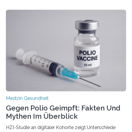
Betroffenen können mit heutigen Methoden geheilt
werden. Viele müssen jedoch mit schweren
Langzeitfolgen der aggressiven Therapien leben.
Dringend benötigt werden zielgerichtete Therapien, die
nur Tumorschwachstellen angreifen und normales
Gewebe verschonen. Forschende um Daniel Merk vom
Hertie-Institut für klinische Hirnforschung am
Universitätsklinikum Tübingen haben eine solche
Schwachstelle im Erbgut einer Untergruppe des
Medulloblastoms gefunden. Die Wilhelm Sander-
Stiftung unterstützte das Projekt…
Medizin Gesundheit
Gegen Polio Geimpft: Fakten Und
Mythen Im Überblick
HZI-Studie an digitaler Kohorte zeigt Unterschiede