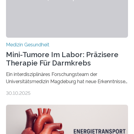
Medizin Gesundheit
Mini-Tumore Im Labor: Präzisere
Therapie Für Darmkrebs
Ein interdisziplinäres Forschungsteam der
Universitätsmedizin Magdeburg hat neue Erkenntnisse
gewonnen, wie Darmkrebs künftig individueller
30.10.2025
behandelt werden kann. In ihrer aktuellen Studie,
veröffentlicht in der Fachzeitschrift Molecular
Oncology, zeigen die Forschenden, dass Mini-Tumore
aus Gewebe von Patientinnen und Patienten –
sogenannte Organoide – genutzt werden können, um
vorab zu prüfen, welche Medikamente am besten