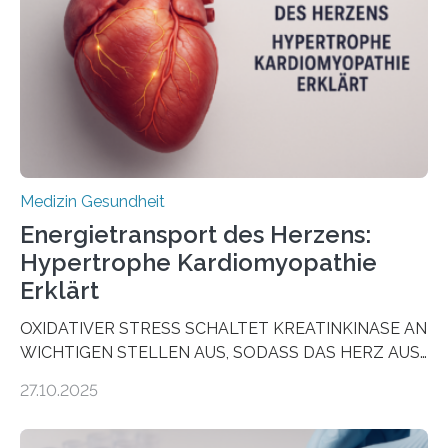
wirken. Dabei wurde ein Eiweiß identifiziert, das künftig
als Biomarker für die Wahl der passenden Therapie
dienen könnte. Darmkrebs zählt weltweit zu den
häufigsten Krebsarten und stellt…
Medizin Gesundheit
Energietransport des Herzens:
Hypertrophe Kardiomyopathie
Erklärt
OXIDATIVER STRESS SCHALTET KREATINKINASE AN
WICHTIGEN STELLEN AUS, SODASS DAS HERZ AUS
DEM ENERGIEGLEICHGEWICHT KOMMTForschende
27.10.2025
aus dem Deutschen Zentrum für Herzinsuffizienz
zeigen in einer internationalen, multizentrischen Studie