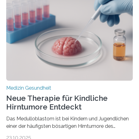
im Journal Circulation, warum der Energietransport bei
der Hypertrophen Kardiomyopathie (HCM) versagen
kann und wie sich durch eine Verringerung der
Herzbelastung und des oxidativen Stresses
Rhythmusstörungen reduzieren lassen. Würzburg. Die
hypertrophe Kardiomyopathie (HCM) ist die häufigste
erblich bedingte Herzerkrankung. Sie führt dazu, dass
sich die linke Herzkammer verdickt, der Herzmuskel zu
stark kontrahiert…
Medizin Gesundheit
Neue Therapie für Kindliche
Hirntumore Entdeckt
Das Medulloblastom ist bei Kindern und Jugendlichen
einer der häufigsten bösartigen Hirntumore des
Zentralen Nervensystems. Etwa 70 bis 80 Prozent der
23.10.2025