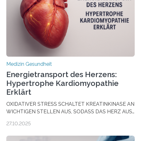
wirken. Dabei wurde ein Eiweiß identifiziert, das künftig
als Biomarker für die Wahl der passenden Therapie
dienen könnte. Darmkrebs zählt weltweit zu den
häufigsten Krebsarten und stellt…
Medizin Gesundheit
Energietransport des Herzens:
Hypertrophe Kardiomyopathie
Erklärt
OXIDATIVER STRESS SCHALTET KREATINKINASE AN
WICHTIGEN STELLEN AUS, SODASS DAS HERZ AUS
DEM ENERGIEGLEICHGEWICHT KOMMTForschende
27.10.2025
aus dem Deutschen Zentrum für Herzinsuffizienz
zeigen in einer internationalen, multizentrischen Studie