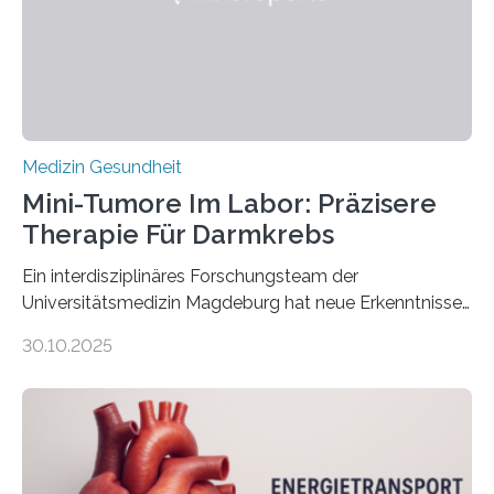
Medizin Gesundheit
Mini-Tumore Im Labor: Präzisere
Therapie Für Darmkrebs
Ein interdisziplinäres Forschungsteam der
Universitätsmedizin Magdeburg hat neue Erkenntnisse
gewonnen, wie Darmkrebs künftig individueller
30.10.2025
behandelt werden kann. In ihrer aktuellen Studie,
veröffentlicht in der Fachzeitschrift Molecular
Oncology, zeigen die Forschenden, dass Mini-Tumore
aus Gewebe von Patientinnen und Patienten –
sogenannte Organoide – genutzt werden können, um
vorab zu prüfen, welche Medikamente am besten