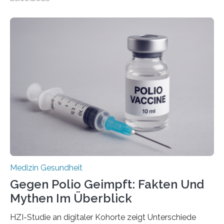
Betroffenen können mit heutigen Methoden geheilt
werden. Viele müssen jedoch mit schweren
Langzeitfolgen der aggressiven Therapien leben.
Dringend benötigt werden zielgerichtete Therapien, die
nur Tumorschwachstellen angreifen und normales
Gewebe verschonen. Forschende um Daniel Merk vom
Hertie-Institut für klinische Hirnforschung am
Universitätsklinikum Tübingen haben eine solche
Schwachstelle im Erbgut einer Untergruppe des
Medulloblastoms gefunden. Die Wilhelm Sander-
Stiftung unterstützte das Projekt…
Medizin Gesundheit
Gegen Polio Geimpft: Fakten Und
Mythen Im Überblick
HZI-Studie an digitaler Kohorte zeigt Unterschiede