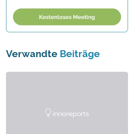
Verwandte
Beiträge