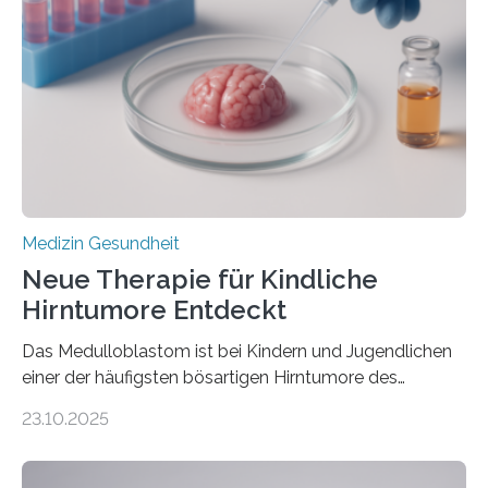
Herzbelastung und des oxidativen Stresses
Rhythmusstörungen reduzieren lassen. Würzburg. Die
hypertrophe Kardiomyopathie (HCM) ist die häufigste
erblich bedingte Herzerkrankung. Sie führt dazu, dass
sich die linke Herzkammer verdickt, der Herzmuskel zu
stark kontrahiert…
Medizin Gesundheit
Neue Therapie für Kindliche
Hirntumore Entdeckt
Das Medulloblastom ist bei Kindern und Jugendlichen
einer der häufigsten bösartigen Hirntumore des
Zentralen Nervensystems. Etwa 70 bis 80 Prozent der
23.10.2025
Betroffenen können mit heutigen Methoden geheilt
werden. Viele müssen jedoch mit schweren
Langzeitfolgen der aggressiven Therapien leben.