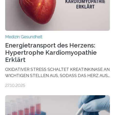
dienen könnte. Darmkrebs zählt weltweit zu den
häufigsten Krebsarten und stellt…
Medizin Gesundheit
Energietransport des Herzens:
Hypertrophe Kardiomyopathie
Erklärt
OXIDATIVER STRESS SCHALTET KREATINKINASE AN
WICHTIGEN STELLEN AUS, SODASS DAS HERZ AUS
DEM ENERGIEGLEICHGEWICHT KOMMTForschende
27.10.2025
aus dem Deutschen Zentrum für Herzinsuffizienz
zeigen in einer internationalen, multizentrischen Studie
im Journal Circulation, warum der Energietransport bei
der Hypertrophen Kardiomyopathie (HCM) versagen
kann und wie sich durch eine Verringerung der