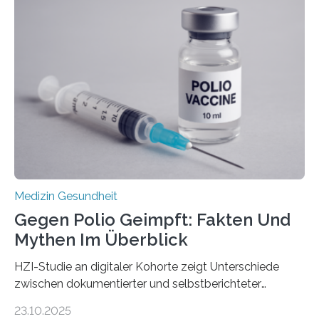
Dringend benötigt werden zielgerichtete Therapien, die
nur Tumorschwachstellen angreifen und normales
Gewebe verschonen. Forschende um Daniel Merk vom
Hertie-Institut für klinische Hirnforschung am
Universitätsklinikum Tübingen haben eine solche
Schwachstelle im Erbgut einer Untergruppe des
Medulloblastoms gefunden. Die Wilhelm Sander-
Stiftung unterstützte das Projekt…
Medizin Gesundheit
Gegen Polio Geimpft: Fakten Und
Mythen Im Überblick
HZI-Studie an digitaler Kohorte zeigt Unterschiede
zwischen dokumentierter und selbstberichteter
Polioimpfquote Die Poliomyelitis, auch bekannt als
23.10.2025
Kinderlähmung, ist eine ansteckende Krankheit, die