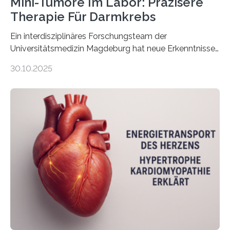
Mini-Tumore Im Labor: Präzisere
Therapie Für Darmkrebs
Ein interdisziplinäres Forschungsteam der
Universitätsmedizin Magdeburg hat neue Erkenntnisse
gewonnen, wie Darmkrebs künftig individueller
30.10.2025
behandelt werden kann. In ihrer aktuellen Studie,
veröffentlicht in der Fachzeitschrift Molecular
Oncology, zeigen die Forschenden, dass Mini-Tumore
aus Gewebe von Patientinnen und Patienten –
sogenannte Organoide – genutzt werden können, um
vorab zu prüfen, welche Medikamente am besten
wirken. Dabei wurde ein Eiweiß identifiziert, das künftig
als Biomarker für die Wahl der passenden Therapie
dienen könnte. Darmkrebs zählt weltweit zu den
häufigsten Krebsarten und stellt…