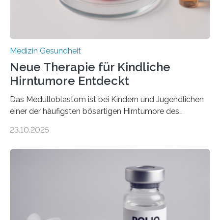
stark kontrahiert…
Medizin Gesundheit
Neue Therapie für Kindliche
Hirntumore Entdeckt
Das Medulloblastom ist bei Kindern und Jugendlichen
einer der häufigsten bösartigen Hirntumore des
Zentralen Nervensystems. Etwa 70 bis 80 Prozent der
23.10.2025
Betroffenen können mit heutigen Methoden geheilt
werden. Viele müssen jedoch mit schweren
Langzeitfolgen der aggressiven Therapien leben.
Dringend benötigt werden zielgerichtete Therapien, die
nur Tumorschwachstellen angreifen und normales
Gewebe verschonen. Forschende um Daniel Merk vom
Hertie-Institut für klinische Hirnforschung am
Universitätsklinikum Tübingen haben eine solche