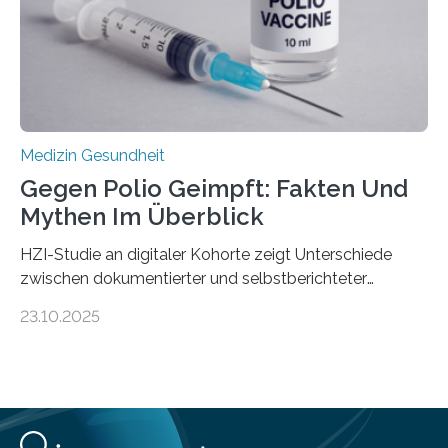
Schwachstelle im Erbgut einer Untergruppe des
Medulloblastoms gefunden. Die Wilhelm Sander-
Stiftung unterstützte das Projekt…
Medizin Gesundheit
Gegen Polio Geimpft: Fakten Und
Mythen Im Überblick
HZI-Studie an digitaler Kohorte zeigt Unterschiede
zwischen dokumentierter und selbstberichteter
Polioimpfquote Die Poliomyelitis, auch bekannt als
23.10.2025
Kinderlähmung, ist eine ansteckende Krankheit, die
durch das Poliovirus verursacht wird. Durch die
Entwicklung wirksamer Impfstoffe konnte das
Poliovirus weit zurückgedrängt werden und war 2024
nur noch in zwei Ländern endemisch. Bis das Virus
weltweit ausgerottet ist, ist aber auch in Deutschland