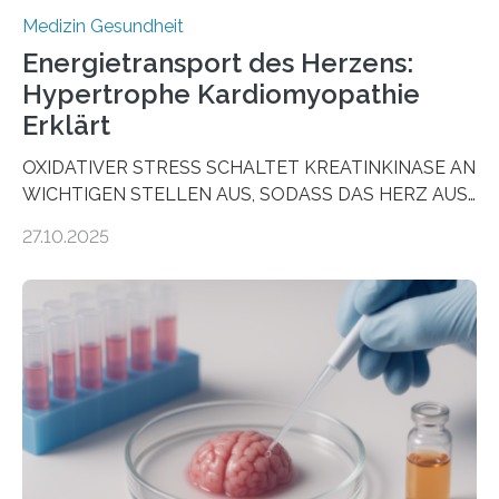
Medizin Gesundheit
Energietransport des Herzens:
Hypertrophe Kardiomyopathie
Erklärt
OXIDATIVER STRESS SCHALTET KREATINKINASE AN
WICHTIGEN STELLEN AUS, SODASS DAS HERZ AUS
DEM ENERGIEGLEICHGEWICHT KOMMTForschende
27.10.2025
aus dem Deutschen Zentrum für Herzinsuffizienz
zeigen in einer internationalen, multizentrischen Studie
im Journal Circulation, warum der Energietransport bei
der Hypertrophen Kardiomyopathie (HCM) versagen
kann und wie sich durch eine Verringerung der
Herzbelastung und des oxidativen Stresses
Rhythmusstörungen reduzieren lassen. Würzburg. Die
hypertrophe Kardiomyopathie (HCM) ist die häufigste
erblich bedingte Herzerkrankung. Sie führt dazu, dass
sich die linke Herzkammer verdickt, der Herzmuskel zu