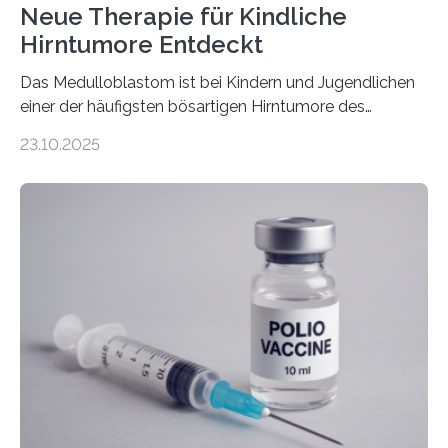
Neue Therapie für Kindliche
Hirntumore Entdeckt
Das Medulloblastom ist bei Kindern und Jugendlichen
einer der häufigsten bösartigen Hirntumore des
Zentralen Nervensystems. Etwa 70 bis 80 Prozent der
23.10.2025
Betroffenen können mit heutigen Methoden geheilt
werden. Viele müssen jedoch mit schweren
Langzeitfolgen der aggressiven Therapien leben.
Dringend benötigt werden zielgerichtete Therapien, die
nur Tumorschwachstellen angreifen und normales
Gewebe verschonen. Forschende um Daniel Merk vom
Hertie-Institut für klinische Hirnforschung am
Universitätsklinikum Tübingen haben eine solche
Schwachstelle im Erbgut einer Untergruppe des
Medulloblastoms gefunden. Die Wilhelm Sander-
Stiftung unterstützte das Projekt…