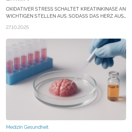
OXIDATIVER STRESS SCHALTET KREATINKINASE AN
WICHTIGEN STELLEN AUS, SODASS DAS HERZ AUS
DEM ENERGIEGLEICHGEWICHT KOMMTForschende
27.10.2025
aus dem Deutschen Zentrum für Herzinsuffizienz
zeigen in einer internationalen, multizentrischen Studie
im Journal Circulation, warum der Energietransport bei
der Hypertrophen Kardiomyopathie (HCM) versagen
kann und wie sich durch eine Verringerung der
Herzbelastung und des oxidativen Stresses
Rhythmusstörungen reduzieren lassen. Würzburg. Die
hypertrophe Kardiomyopathie (HCM) ist die häufigste
erblich bedingte Herzerkrankung. Sie führt dazu, dass
sich die linke Herzkammer verdickt, der Herzmuskel zu
stark kontrahiert…
Medizin Gesundheit