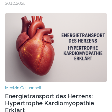
30.10.2025
behandelt werden kann. In ihrer aktuellen Studie,
veröffentlicht in der Fachzeitschrift Molecular
Oncology, zeigen die Forschenden, dass Mini-Tumore
aus Gewebe von Patientinnen und Patienten –
sogenannte Organoide – genutzt werden können, um
vorab zu prüfen, welche Medikamente am besten
wirken. Dabei wurde ein Eiweiß identifiziert, das künftig
als Biomarker für die Wahl der passenden Therapie
dienen könnte. Darmkrebs zählt weltweit zu den
häufigsten Krebsarten und stellt…
Medizin Gesundheit
Energietransport des Herzens:
Hypertrophe Kardiomyopathie
Erklärt