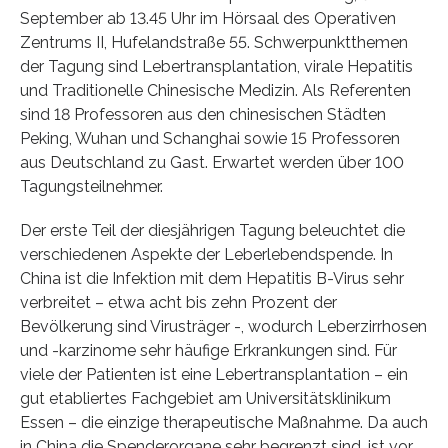
September ab 13.45 Uhr im Hörsaal des Operativen
Zentrums II, Hufelandstraße 55. Schwerpunktthemen
der Tagung sind Lebertransplantation, virale Hepatitis
und Traditionelle Chinesische Medizin. Als Referenten
sind 18 Professoren aus den chinesischen Städten
Peking, Wuhan und Schanghai sowie 15 Professoren
aus Deutschland zu Gast. Erwartet werden über 100
Tagungsteilnehmer.
Der erste Teil der diesjährigen Tagung beleuchtet die
verschiedenen Aspekte der Leberlebendspende. In
China ist die Infektion mit dem Hepatitis B-Virus sehr
verbreitet – etwa acht bis zehn Prozent der
Bevölkerung sind Virusträger -, wodurch Leberzirrhosen
und -karzinome sehr häufige Erkrankungen sind. Für
viele der Patienten ist eine Lebertransplantation – ein
gut etabliertes Fachgebiet am Universitätsklinikum
Essen – die einzige therapeutische Maßnahme. Da auch
in China die Spenderorgane sehr begrenzt sind, ist vor