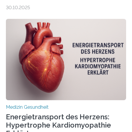
gewonnen, wie Darmkrebs künftig individueller
30.10.2025
behandelt werden kann. In ihrer aktuellen Studie,
veröffentlicht in der Fachzeitschrift Molecular
Oncology, zeigen die Forschenden, dass Mini-Tumore
aus Gewebe von Patientinnen und Patienten –
sogenannte Organoide – genutzt werden können, um
vorab zu prüfen, welche Medikamente am besten
wirken. Dabei wurde ein Eiweiß identifiziert, das künftig
als Biomarker für die Wahl der passenden Therapie
dienen könnte. Darmkrebs zählt weltweit zu den
häufigsten Krebsarten und stellt…
Medizin Gesundheit
Energietransport des Herzens:
Hypertrophe Kardiomyopathie