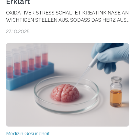
Erklärt
OXIDATIVER STRESS SCHALTET KREATINKINASE AN
WICHTIGEN STELLEN AUS, SODASS DAS HERZ AUS
DEM ENERGIEGLEICHGEWICHT KOMMTForschende
27.10.2025
aus dem Deutschen Zentrum für Herzinsuffizienz
zeigen in einer internationalen, multizentrischen Studie
im Journal Circulation, warum der Energietransport bei
der Hypertrophen Kardiomyopathie (HCM) versagen
kann und wie sich durch eine Verringerung der
Herzbelastung und des oxidativen Stresses
Rhythmusstörungen reduzieren lassen. Würzburg. Die
hypertrophe Kardiomyopathie (HCM) ist die häufigste
erblich bedingte Herzerkrankung. Sie führt dazu, dass
sich die linke Herzkammer verdickt, der Herzmuskel zu
stark kontrahiert…
Medizin Gesundheit