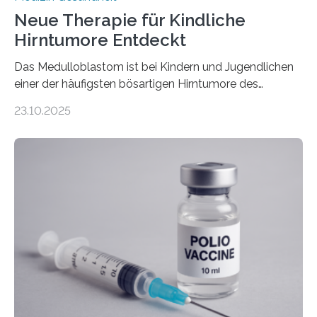
Neue Therapie für Kindliche
Hirntumore Entdeckt
Das Medulloblastom ist bei Kindern und Jugendlichen
einer der häufigsten bösartigen Hirntumore des
Zentralen Nervensystems. Etwa 70 bis 80 Prozent der
23.10.2025
Betroffenen können mit heutigen Methoden geheilt
werden. Viele müssen jedoch mit schweren
Langzeitfolgen der aggressiven Therapien leben.
Dringend benötigt werden zielgerichtete Therapien, die
nur Tumorschwachstellen angreifen und normales
Gewebe verschonen. Forschende um Daniel Merk vom
Hertie-Institut für klinische Hirnforschung am
Universitätsklinikum Tübingen haben eine solche
Schwachstelle im Erbgut einer Untergruppe des
Medulloblastoms gefunden. Die Wilhelm Sander-
Stiftung unterstützte das Projekt…