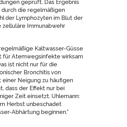
ungen geprüft. Das Ergebnis
nk durch die regelmäßigen
l der Lymphozyten im Blut der
e zelluläre Immunabwehr
h regelmäßige Kaltwasser-Güsse
eit für Atemwegsinfekte wirksam
s ist nicht nur für die
onischer Bronchitis von
 einer Neigung zu häufigen
t, dass der Effekt nur bei
iger Zeit einsetzt. Uhlemann:
 im Herbst unbeschadet
asser-Abhärtung beginnen.”