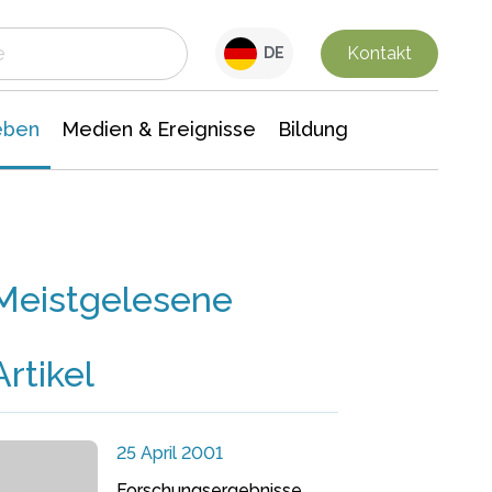
 Leben
Medien & Ereignisse
Interdisziplinäre Forschung
Veranstaltungsnachrichten
n Chemie
Gesellschaftswissenschaften
Kontakt
DE
eben
Medien & Ereignisse
Bildung
Meistgelesene
Artikel
25 April 2001
Forschungsergebnisse