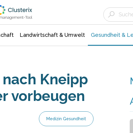
Landwirtschaft & Umwelt
Gesundheit &
Agrar- Forstwissenschaften
Biowissenschafte
Unternehmensmeldungen
Ökologie Umwelt- Naturschutz
ktmanagement-Tool
chaft
Landwirtschaft & Umwelt
Gesundheit & L
o nach Kneipp
er vorbeugen
Medizin Gesundheit