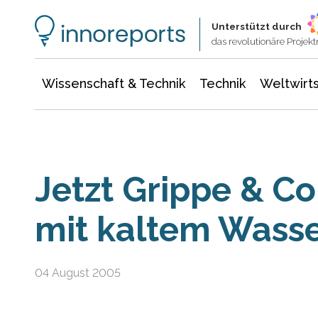
Wissenschaft & Technik
Informationstechnologie
Energie & Elektrotechnik
Unterstützt durch
das revolutionäre Proje
Wissenschaft & Technik
Technik
Weltwirts
Jetzt Grippe & C
mit kaltem Wass
04 August 2005