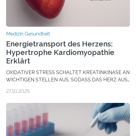
Medizin Gesundheit
Energietransport des Herzens:
Hypertrophe Kardiomyopathie
Erklärt
OXIDATIVER STRESS SCHALTET KREATINKINASE AN
WICHTIGEN STELLEN AUS, SODASS DAS HERZ AUS
DEM ENERGIEGLEICHGEWICHT KOMMTForschende
27.10.2025
aus dem Deutschen Zentrum für Herzinsuffizienz
zeigen in einer internationalen, multizentrischen Studie
im Journal Circulation, warum der Energietransport bei
der Hypertrophen Kardiomyopathie (HCM) versagen
kann und wie sich durch eine Verringerung der
Herzbelastung und des oxidativen Stresses