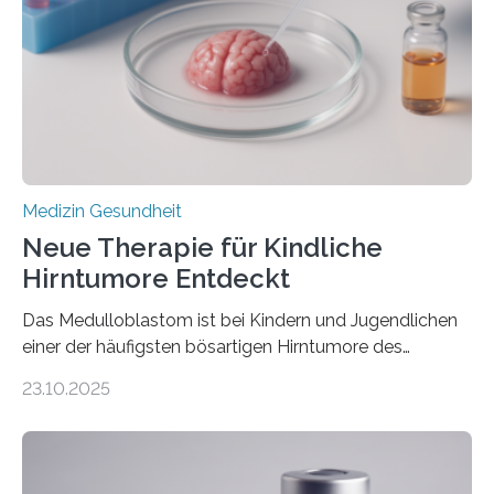
Rhythmusstörungen reduzieren lassen. Würzburg. Die
hypertrophe Kardiomyopathie (HCM) ist die häufigste
erblich bedingte Herzerkrankung. Sie führt dazu, dass
sich die linke Herzkammer verdickt, der Herzmuskel zu
stark kontrahiert…
Medizin Gesundheit
Neue Therapie für Kindliche
Hirntumore Entdeckt
Das Medulloblastom ist bei Kindern und Jugendlichen
einer der häufigsten bösartigen Hirntumore des
Zentralen Nervensystems. Etwa 70 bis 80 Prozent der
23.10.2025
Betroffenen können mit heutigen Methoden geheilt
werden. Viele müssen jedoch mit schweren
Langzeitfolgen der aggressiven Therapien leben.
Dringend benötigt werden zielgerichtete Therapien, die