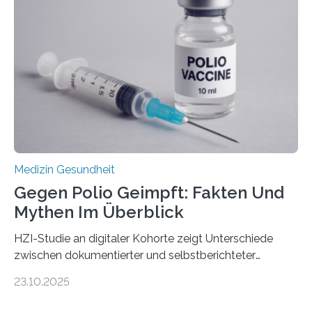
nur Tumorschwachstellen angreifen und normales
Gewebe verschonen. Forschende um Daniel Merk vom
Hertie-Institut für klinische Hirnforschung am
Universitätsklinikum Tübingen haben eine solche
Schwachstelle im Erbgut einer Untergruppe des
Medulloblastoms gefunden. Die Wilhelm Sander-
Stiftung unterstützte das Projekt…
Medizin Gesundheit
Gegen Polio Geimpft: Fakten Und
Mythen Im Überblick
HZI-Studie an digitaler Kohorte zeigt Unterschiede
zwischen dokumentierter und selbstberichteter
Polioimpfquote Die Poliomyelitis, auch bekannt als
23.10.2025
Kinderlähmung, ist eine ansteckende Krankheit, die
durch das Poliovirus verursacht wird. Durch die