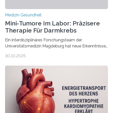
Medizin Gesundheit
Mini-Tumore Im Labor: Präzisere
Therapie Für Darmkrebs
Ein interdisziplinäres Forschungsteam der
Universitätsmedizin Magdeburg hat neue Erkenntnisse
gewonnen, wie Darmkrebs künftig individueller
30.10.2025
behandelt werden kann. In ihrer aktuellen Studie,
veröffentlicht in der Fachzeitschrift Molecular
Oncology, zeigen die Forschenden, dass Mini-Tumore
aus Gewebe von Patientinnen und Patienten –
sogenannte Organoide – genutzt werden können, um
vorab zu prüfen, welche Medikamente am besten
wirken. Dabei wurde ein Eiweiß identifiziert, das künftig
als Biomarker für die Wahl der passenden Therapie
dienen könnte. Darmkrebs zählt weltweit zu den
häufigsten Krebsarten und stellt…