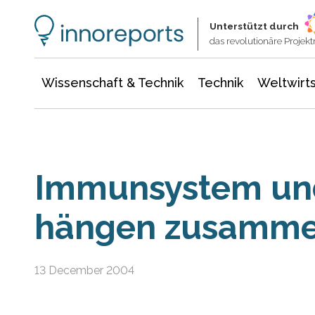
Wissenschaft & Technik
Informationstechnologie
Energie & Elektrotechnik
Unterstützt durch
das revolutionäre Proje
Wissenschaft & Technik
Technik
Weltwirts
Immunsystem und
hängen zusamm
13 December 2004