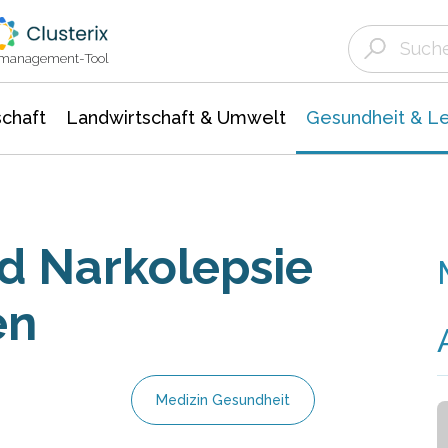
Landwirtschaft & Umwelt
Gesundheit &
Agrar- Forstwissenschaften
Biowissenschafte
Unternehmensmeldungen
Ökologie Umwelt- Naturschutz
ktmanagement-Tool
chaft
Landwirtschaft & Umwelt
Gesundheit & L
 Narkolepsie
en
Medizin Gesundheit