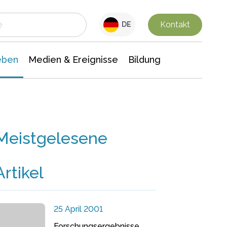
 Leben
Medien & Ereignisse
Interdisziplinäre Forschung
Veranstaltungsnachrichten
n Chemie
Gesellschaftswissenschaften
Kontakt
DE
eben
Medien & Ereignisse
Bildung
Meistgelesene
Artikel
25 April 2001
Forschungsergebnisse