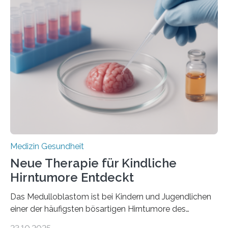
im Journal Circulation, warum der Energietransport bei
der Hypertrophen Kardiomyopathie (HCM) versagen
kann und wie sich durch eine Verringerung der
Herzbelastung und des oxidativen Stresses
Rhythmusstörungen reduzieren lassen. Würzburg. Die
hypertrophe Kardiomyopathie (HCM) ist die häufigste
erblich bedingte Herzerkrankung. Sie führt dazu, dass
sich die linke Herzkammer verdickt, der Herzmuskel zu
stark kontrahiert…
Medizin Gesundheit
Neue Therapie für Kindliche
Hirntumore Entdeckt
Das Medulloblastom ist bei Kindern und Jugendlichen
einer der häufigsten bösartigen Hirntumore des
Zentralen Nervensystems. Etwa 70 bis 80 Prozent der