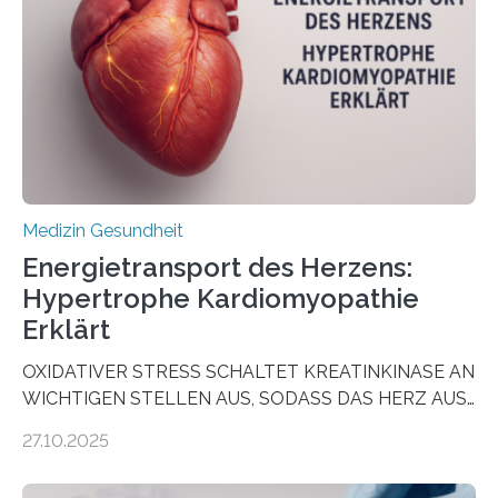
wirken. Dabei wurde ein Eiweiß identifiziert, das künftig
als Biomarker für die Wahl der passenden Therapie
dienen könnte. Darmkrebs zählt weltweit zu den
häufigsten Krebsarten und stellt…
Medizin Gesundheit
Energietransport des Herzens:
Hypertrophe Kardiomyopathie
Erklärt
OXIDATIVER STRESS SCHALTET KREATINKINASE AN
WICHTIGEN STELLEN AUS, SODASS DAS HERZ AUS
DEM ENERGIEGLEICHGEWICHT KOMMTForschende
27.10.2025
aus dem Deutschen Zentrum für Herzinsuffizienz
zeigen in einer internationalen, multizentrischen Studie