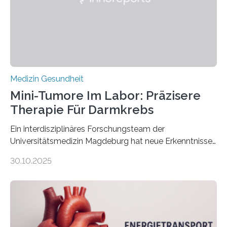
Medizin Gesundheit
Mini-Tumore Im Labor: Präzisere
Therapie Für Darmkrebs
Ein interdisziplinäres Forschungsteam der
Universitätsmedizin Magdeburg hat neue Erkenntnisse
gewonnen, wie Darmkrebs künftig individueller
30.10.2025
behandelt werden kann. In ihrer aktuellen Studie,
veröffentlicht in der Fachzeitschrift Molecular
Oncology, zeigen die Forschenden, dass Mini-Tumore
aus Gewebe von Patientinnen und Patienten –
sogenannte Organoide – genutzt werden können, um
vorab zu prüfen, welche Medikamente am besten