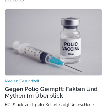
23.10.2025
Betroffenen können mit heutigen Methoden geheilt
werden. Viele müssen jedoch mit schweren
Langzeitfolgen der aggressiven Therapien leben.
Dringend benötigt werden zielgerichtete Therapien, die
nur Tumorschwachstellen angreifen und normales
Gewebe verschonen. Forschende um Daniel Merk vom
Hertie-Institut für klinische Hirnforschung am
Universitätsklinikum Tübingen haben eine solche
Schwachstelle im Erbgut einer Untergruppe des
Medulloblastoms gefunden. Die Wilhelm Sander-
Stiftung unterstützte das Projekt…
Medizin Gesundheit
Gegen Polio Geimpft: Fakten Und
Mythen Im Überblick
HZI-Studie an digitaler Kohorte zeigt Unterschiede