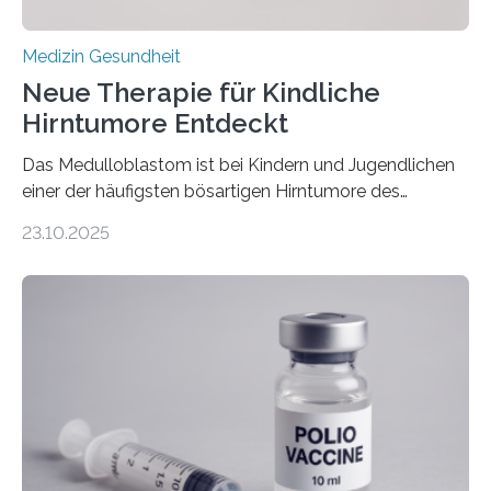
Medizin Gesundheit
Neue Therapie für Kindliche
Hirntumore Entdeckt
Das Medulloblastom ist bei Kindern und Jugendlichen
einer der häufigsten bösartigen Hirntumore des
Zentralen Nervensystems. Etwa 70 bis 80 Prozent der
23.10.2025
Betroffenen können mit heutigen Methoden geheilt
werden. Viele müssen jedoch mit schweren
Langzeitfolgen der aggressiven Therapien leben.
Dringend benötigt werden zielgerichtete Therapien, die
nur Tumorschwachstellen angreifen und normales
Gewebe verschonen. Forschende um Daniel Merk vom
Hertie-Institut für klinische Hirnforschung am
Universitätsklinikum Tübingen haben eine solche
Schwachstelle im Erbgut einer Untergruppe des
Medulloblastoms gefunden. Die Wilhelm Sander-