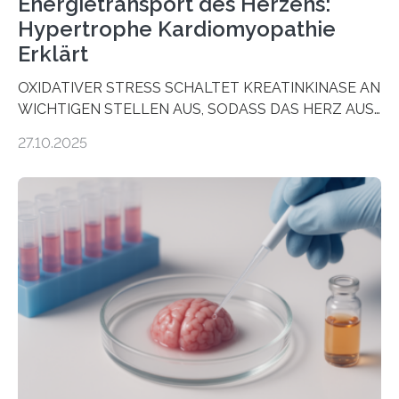
Energietransport des Herzens:
Hypertrophe Kardiomyopathie
Erklärt
OXIDATIVER STRESS SCHALTET KREATINKINASE AN
WICHTIGEN STELLEN AUS, SODASS DAS HERZ AUS
DEM ENERGIEGLEICHGEWICHT KOMMTForschende
27.10.2025
aus dem Deutschen Zentrum für Herzinsuffizienz
zeigen in einer internationalen, multizentrischen Studie
im Journal Circulation, warum der Energietransport bei
der Hypertrophen Kardiomyopathie (HCM) versagen
kann und wie sich durch eine Verringerung der
Herzbelastung und des oxidativen Stresses
Rhythmusstörungen reduzieren lassen. Würzburg. Die
hypertrophe Kardiomyopathie (HCM) ist die häufigste
erblich bedingte Herzerkrankung. Sie führt dazu, dass
sich die linke Herzkammer verdickt, der Herzmuskel zu
stark kontrahiert…