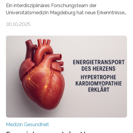
Ein interdisziplinäres Forschungsteam der
Universitätsmedizin Magdeburg hat neue Erkenntnisse
gewonnen, wie Darmkrebs künftig individueller
30.10.2025
behandelt werden kann. In ihrer aktuellen Studie,
veröffentlicht in der Fachzeitschrift Molecular
Oncology, zeigen die Forschenden, dass Mini-Tumore
aus Gewebe von Patientinnen und Patienten –
sogenannte Organoide – genutzt werden können, um
vorab zu prüfen, welche Medikamente am besten
wirken. Dabei wurde ein Eiweiß identifiziert, das künftig
als Biomarker für die Wahl der passenden Therapie
dienen könnte. Darmkrebs zählt weltweit zu den
häufigsten Krebsarten und stellt…
Medizin Gesundheit