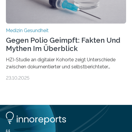
Stiftung unterstützte das Projekt…
Medizin Gesundheit
Gegen Polio Geimpft: Fakten Und
Mythen Im Überblick
HZI-Studie an digitaler Kohorte zeigt Unterschiede
zwischen dokumentierter und selbstberichteter
Polioimpfquote Die Poliomyelitis, auch bekannt als
23.10.2025
Kinderlähmung, ist eine ansteckende Krankheit, die
durch das Poliovirus verursacht wird. Durch die
Entwicklung wirksamer Impfstoffe konnte das
Poliovirus weit zurückgedrängt werden und war 2024
nur noch in zwei Ländern endemisch. Bis das Virus
weltweit ausgerottet ist, ist aber auch in Deutschland
ein Impfschutz wichtig, da das Virus jederzeit wieder
eingeschleppt werden könnte. Epidemiolog:innen des