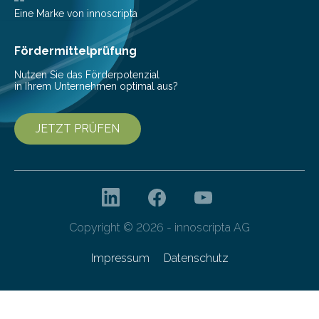
Helmholtz-Zentrums für Infektionsforschung (HZI)
Eine Marke von innoscripta
haben nun gezeigt, dass viele…
Fördermittelprüfung
Nutzen Sie das Förderpotenzial
in Ihrem Unternehmen optimal aus?
JETZT PRÜFEN
Copyright © 2026 - innoscripta AG
Impressum
Datenschutz