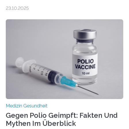
Zentralen Nervensystems. Etwa 70 bis 80 Prozent der
23.10.2025
Betroffenen können mit heutigen Methoden geheilt
werden. Viele müssen jedoch mit schweren
Langzeitfolgen der aggressiven Therapien leben.
Dringend benötigt werden zielgerichtete Therapien, die
nur Tumorschwachstellen angreifen und normales
Gewebe verschonen. Forschende um Daniel Merk vom
Hertie-Institut für klinische Hirnforschung am
Universitätsklinikum Tübingen haben eine solche
Schwachstelle im Erbgut einer Untergruppe des
Medulloblastoms gefunden. Die Wilhelm Sander-
Stiftung unterstützte das Projekt…
Medizin Gesundheit
Gegen Polio Geimpft: Fakten Und
Mythen Im Überblick