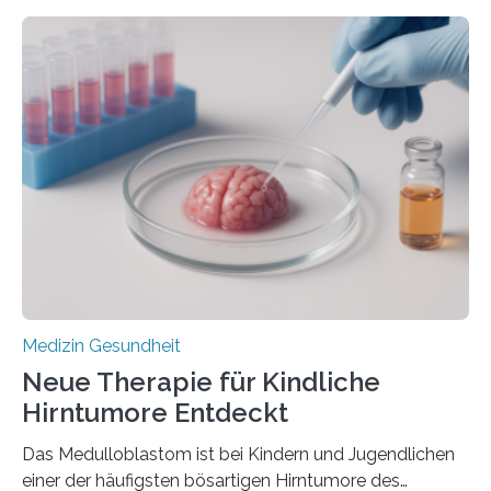
zeigen in einer internationalen, multizentrischen Studie
im Journal Circulation, warum der Energietransport bei
der Hypertrophen Kardiomyopathie (HCM) versagen
kann und wie sich durch eine Verringerung der
Herzbelastung und des oxidativen Stresses
Rhythmusstörungen reduzieren lassen. Würzburg. Die
hypertrophe Kardiomyopathie (HCM) ist die häufigste
erblich bedingte Herzerkrankung. Sie führt dazu, dass
sich die linke Herzkammer verdickt, der Herzmuskel zu
stark kontrahiert…
Medizin Gesundheit
Neue Therapie für Kindliche
Hirntumore Entdeckt
Das Medulloblastom ist bei Kindern und Jugendlichen
einer der häufigsten bösartigen Hirntumore des