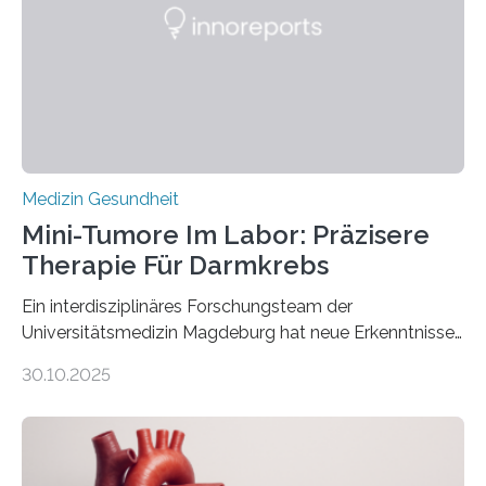
Medizin Gesundheit
Mini-Tumore Im Labor: Präzisere
Therapie Für Darmkrebs
Ein interdisziplinäres Forschungsteam der
Universitätsmedizin Magdeburg hat neue Erkenntnisse
gewonnen, wie Darmkrebs künftig individueller
30.10.2025
behandelt werden kann. In ihrer aktuellen Studie,
veröffentlicht in der Fachzeitschrift Molecular
Oncology, zeigen die Forschenden, dass Mini-Tumore
aus Gewebe von Patientinnen und Patienten –