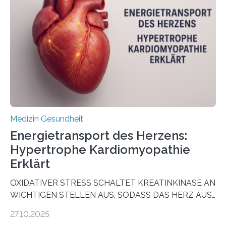
sogenannte Organoide – genutzt werden können, um
vorab zu prüfen, welche Medikamente am besten
wirken. Dabei wurde ein Eiweiß identifiziert, das künftig
als Biomarker für die Wahl der passenden Therapie
dienen könnte. Darmkrebs zählt weltweit zu den
häufigsten Krebsarten und stellt…
Medizin Gesundheit
Energietransport des Herzens:
Hypertrophe Kardiomyopathie
Erklärt
OXIDATIVER STRESS SCHALTET KREATINKINASE AN
WICHTIGEN STELLEN AUS, SODASS DAS HERZ AUS
DEM ENERGIEGLEICHGEWICHT KOMMTForschende
27.10.2025
aus dem Deutschen Zentrum für Herzinsuffizienz